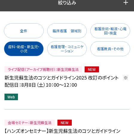
絞り込み
看護技術・輸液・心電
全件
臨床看護 領域別
図・検査
産科・助産・ 新生児・
看護管理・ コミュニケ
看護教員・その他
小児
ーション
ライブ配信（アーカイブ視聴付）：新生児蘇生法
NEW
新生児蘇生法のコツとガイドライン2025 改訂のポイント ※
配信日：8月8日（土）10：00～12：00
Web
会場セミナー：新生児蘇生法
NEW
【ハンズオンセミナー】新生児蘇生法のコツとガイドライン