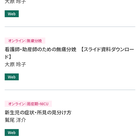
大原 玲子
Web
オンライン：無痛分娩
看護師・助産師のための無痛分娩 【スライド資料ダウンロー
ド】
大原 玲子
Web
オンライン：周産期・NICU
新生児の症状・所見の見分け方
鷲尾 洋介
Web