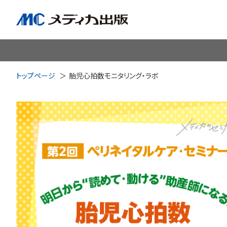
脳神経
循環器
心
トップページ
胎児心拍数モニタリング・ラボ
透析・腎臓・血液浄化
泌尿
耳鼻咽喉科
皮膚・形
手術室・麻酔
ICU
感染管理・感染症
リハビ