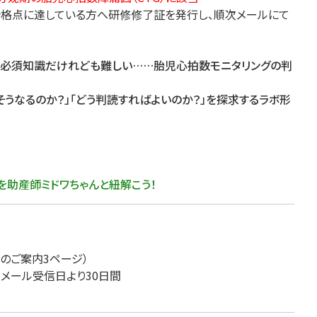
格点に達している方へ研修修了証を発行し、順次メールにて
医療・看護
高齢者看護
の必須知識だけれども難しい……胎児心拍数モニタリングの判
そうなるのか？」「どう判読すればよいのか？」を探求するラボ形
を助産師ミドワちゃんと紐解こう！
トのご案内3ページ）
」メール受信日より30日間