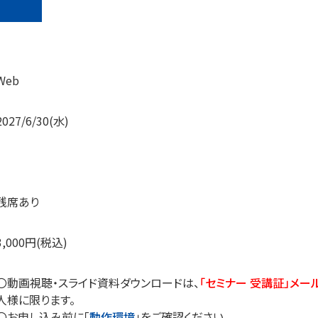
Web
2027/6/30(水)
残席あり
3,000円(税込)
〇動画視聴・スライド資料ダウンロードは、
「セミナー 受講証」メー
人様に限ります。
〇お申し込み前に「
動作環境
」をご確認ください。