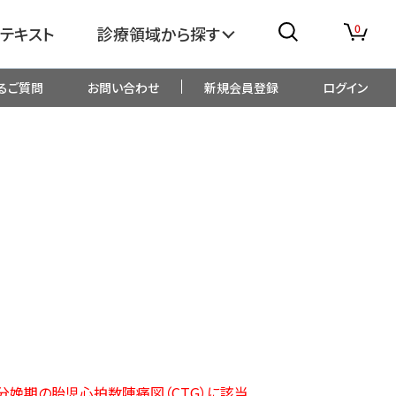
0
テキスト
診療領域から探す
るご質問
お問い合わせ
新規会員登録
ログイン
消化器
糖尿病・内分泌
整形外科
眼科
生児・小児
精神科・心療内科
総合診療
一般内科
画像・臨床検査
薬剤
：分娩期の胎児心拍数陣痛図（CTG）に該当