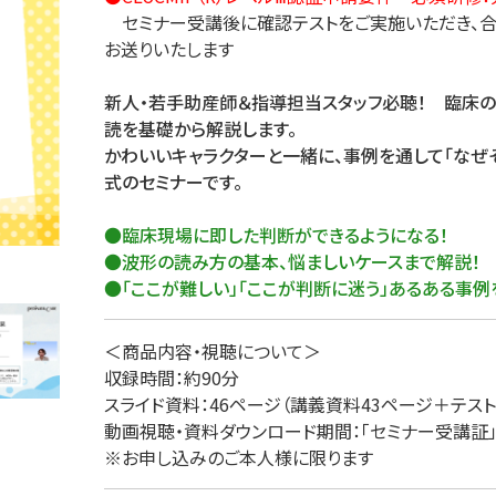
セミナー受講後に確認テストをご実施いただき、合
理
産業保健
在宅
お送りいたします
新人・若手助産師＆指導担当スタッフ必聴！ 臨床
介護
読を基礎から解説します。
かわいいキャラクターと一緒に、事例を通して「なぜ
栄養
式のセミナーです。
●臨床現場に即した判断ができるようになる！
●波形の読み方の基本、悩ましいケースまで解説！
●「ここが難しい」「ここが判断に迷う」あるある事例
＜商品内容・視聴について＞
収録時間：約90分
スライド資料：46ページ（講義資料43ページ＋テス
動画視聴・資料ダウンロード期間：「セミナー受講証
※お申し込みのご本人様に限ります