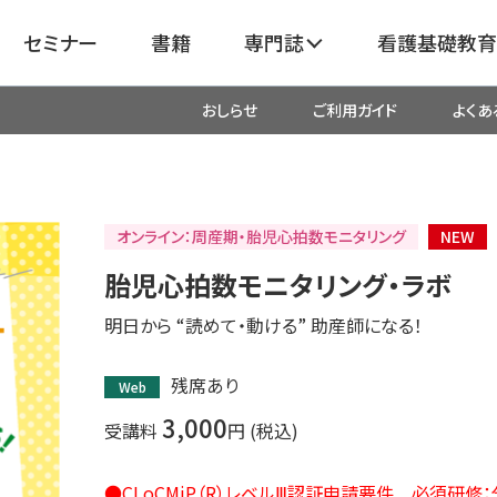
セミナー
書籍
専門誌
看護基礎教育
おしらせ
ご利用ガイド
よくあ
看護
呼吸器
臓血管
器
がん
化学療法・放射線治療・緩和ケア
オンライン：周産期・胎児心拍数モニタリング
NEW
胎児心拍数モニタリング・ラボ
成外科
産科・婦人科・周産期・助産
新
明日から “読めて・動ける” 助産師になる！
救命・救急
残席あり
Web
3,000
受講料
円 (税込)
リ
栄養管理
超音波・
医学
●CLoCMiP（R）レベルⅢ認証申請要件 必須研修