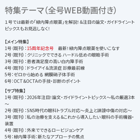
特集テーマ（全号WEB動画付き）
１号では最新の「緑内障点眼薬」を解説！＆注目の論文・ガイドライン・ト
ピックスもお見逃しなく！
【メイン特集】
1号（既刊）：
15周年記念号
最新！緑内障点眼薬を使いこなす
2号（既刊）：クリニックでできる ハードル低めの眼瞼手術
3号（既刊）：患者満足度の高い白内障手術
4号（既刊）：ドライアイ＆流涙症 診療最前線
5号：ゼロから始める 網膜硝子体手術
6号：OCT＆OCTAの手技・診断のポイント
【サブ特集】
1号（既刊）：2026年注目！論文・ガイドライン・トピックス～私の厳選3本
～
2号（既刊）：SNS時代の眼科トラブル対応～炎上と誹謗中傷の対応～
3号（既刊）：私の治療を支える＆これから導入したい 眼科の手術機器・
装置
4号（既刊）：外来でできるロービジョンケア
5号：緑内障手術：新たなアプローチの焦点