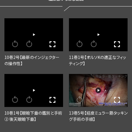
10巻2号【最新のインジェクター
11巻1号【オルソKの適正なフィッ
の操作性】
ティング】
10巻1号【眼瞼下垂の鑑別と手術
13巻5号【経皮ミュラー筋タッキン
② 後天眼瞼下垂】
グ手術の手順】