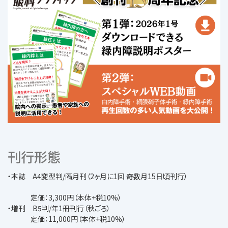
刊行形態
・本誌 A4変型判/隔月刊（2ヶ月に1回 奇数月15日頃刊行）
定価：3,300円（本体+税10%）
・増刊 B5判/年1冊刊行（秋ごろ）
定価：11,000円（本体+税10%）