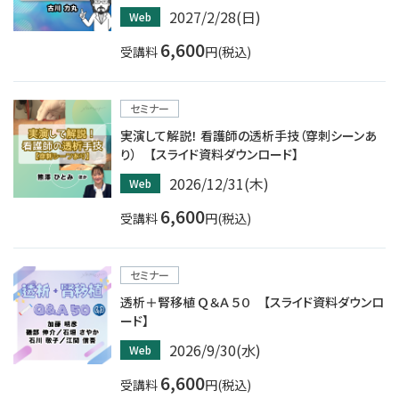
2027/2/28(日)
Web
6,600
受講料
円(税込)
セミナー
実演して解説！ 看護師の透析手技（穿刺シーンあ
り） 【スライド資料ダウンロード】
2026/12/31(木)
Web
6,600
受講料
円(税込)
セミナー
透析＋腎移植 Ｑ＆Ａ ５０ 【スライド資料ダウンロ
ード】
2026/9/30(水)
Web
6,600
受講料
円(税込)