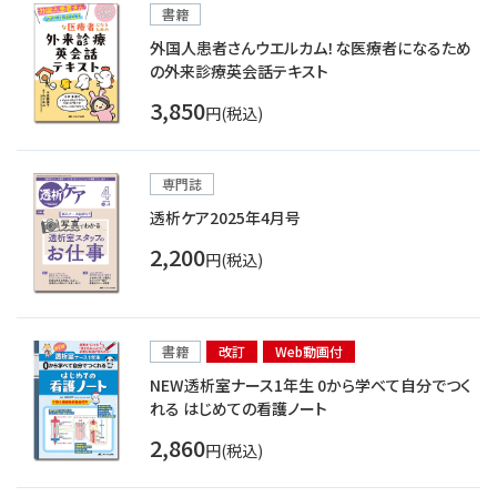
書籍
外国人患者さんウエルカム！な医療者になるため
の外来診療英会話テキスト
3,850
円(税込)
専門誌
透析ケア2025年4月号
2,200
円(税込)
書籍
改訂
Web動画付
NEW透析室ナース1年生 0から学べて自分でつく
れる はじめての看護ノート
2,860
円(税込)