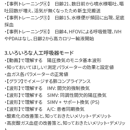
・【事例トレーニング④】 日齢21、数日前から噴水様嘔吐、嘔
吐回数が増え、活気が無くなったため新生児搬送
・【事例トレーニング⑤】 日齢15、水様便が頻回に出現、足底
採血
・【事例トレーニング⑥】 日齢4、HFOVによる呼吸管理、IVH
やPDAはなし、日齢2から高カロリー輸液開始
3.いろいろな人工呼吸器モード
・【動画】で理解する 陽圧換気のモニタ基本波形
・知っておいてほしい！測定パラメーターの効果と設定値
・血ガス各パラメーターの正常値
・【グラフ】でイメージする肺コンプライアンス
・【波形】で理解する IMV: 間欠的強制換気
・【波形】で理解する SIMV: 同調性間欠的陽圧換気
・【波形】で理解する SIMV + サポート換気 (PS)
・【波形】で理解する A/C: 患者同期換気
・酸素化の改善策と、知っておきたいメリット・デメリット
・高炭酸ガス血症の改善策と、知っておきたいメリット・デメリッ
ト