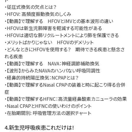
・従圧式換気の欠点とは？
・HFOV: 高頻度振動換気のしくみ
・【動画】で理解する HFOVとIMVとの基本波形の違い
・HFOVは新生児肺障害を軽減する可能性がある
・HFOVは適切な肺リクルートメントにより肺を保護できる
・メリットばかりじゃない HFOVのデメリット
・どんなときにHFOVを使用する？ 期待できる疾患と懸念さ
れる疾患
・【動画】で理解する NAVA：神経調節補助換気
・【波形】からみたNAVAのハンパない呼吸同調性
・経鼻的持続陽圧換気：NCPAPとは？
・【動画】で理解するNasal CPAPの装着と時に起こり得る合併
症
・【動画】で理解するHFNC：高流量経鼻酸素カニューラの効果
・Nasal CPAPとHFNCの使いわけのポイント
・在胎期間別: 呼吸管理方法の選択チャート
4.新生児呼吸疾患これだけは！