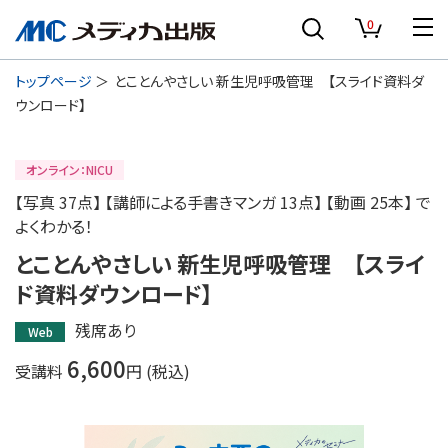
0
トップページ
とことんやさしい 新生児呼吸管理 【スライド資料ダ
ウンロード】
オンライン：NICU
【写真 37点】 【講師による手書きマンガ 13点】 【動画 25本】 で
よくわかる！
とことんやさしい 新生児呼吸管理 【スライ
ド資料ダウンロード】
残席あり
Web
6,600
受講料
円 (税込)