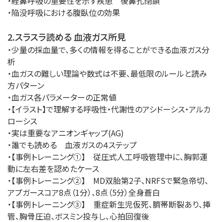
・経鼻呼吸の重要性を示す疾患 後鼻孔閉鎖
・陥没呼吸における腹臥位の効果
2.スラスラ読める 血液ガス所見
・少量の採血量で、多くの情報を得ることができる血液ガス分
析
・血ガスの難しい理論や数式は不要、最低限のルールと読み
方パターン
・血ガス各パラメーターの正常値
・【イラスト】で理解する呼吸性・代謝性のアシドーシス・アルカ
ローシス
・実は重要なアニオンギャップ(AG)
・誰でも読める 血液ガスの４ステップ
・【事例トレーニング①】 従圧式人工呼吸管理中に、胸郭運
動に左右差を認めたケース
・【事例トレーニング②】 MD双胎第2子、NRFSで緊急帝切、
アプガースコア8点（1分）、8点（5分）全身蒼白
・【事例トレーニング③】 重症新生児仮死、臍帯断裂あり、挿
管、胸骨圧迫、ボスミン投与し、心拍回復後