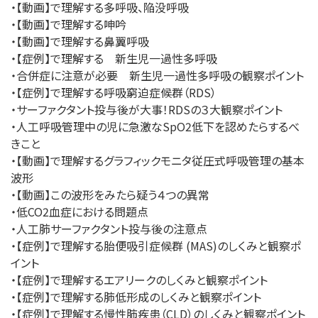
・【動画】で理解する多呼吸、陥没呼吸
・【動画】で理解する呻吟
・【動画】で理解する鼻翼呼吸
・【症例】で理解する 新生児一過性多呼吸
・合併症に注意が必要 新生児一過性多呼吸の観察ポイント
・【症例】で理解する呼吸窮迫症候群（RDS）
・サーファクタント投与後が大事！RDSの３大観察ポイント
・人工呼吸管理中の児に急激なSpO2低下を認めたらするべ
きこと
・【動画】で理解するグラフィックモニタ従圧式呼吸管理の基本
波形
・【動画】この波形をみたら疑う４つの異常
・低CO2血症における問題点
・人工肺サーファクタント投与後の注意点
・【症例】で理解する胎便吸引症候群 (MAS)のしくみと観察ポ
イント
・【症例】で理解するエアリークのしくみと観察ポイント
・【症例】で理解する肺低形成のしくみと観察ポイント
・【症例】で理解する慢性肺疾患（CLD）のしくみと観察ポイント