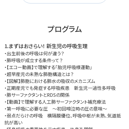
プログラム
1.まずはおさらい！ 新生児の呼吸生理
・出生前後の呼吸は何が違う？
・肺呼吸が成立する条件って？
・【エコー動画】で理解する「胎児呼吸様運動」
・超早産児の未熟な肺胞構造とは？
・【図解】肺胞における肺水の吸収のメカニズム
・正期産児でも発症する呼吸疾患 新生児一過性多呼吸
・肺サーファクタントとRDSの関係
・【動画】で理解する人工肺サーファクタント補充療法
・第一呼吸に必要な圧 ～初回啼泣時の圧の意味～
・弱点だらけの呼吸 横隔膜優位、呼吸中枢が未熟、気道抵
抗が高い