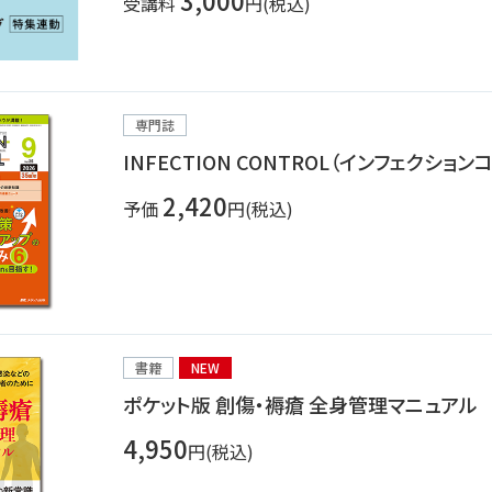
3,000
受講料
円(税込)
専門誌
INFECTION CONTROL（インフェクショ
2,420
予価
円(税込)
書籍
NEW
ポケット版 創傷・褥瘡 全身管理マニュアル
4,950
円(税込)