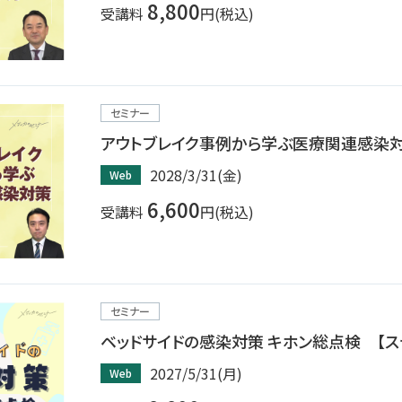
8,800
受講料
円(税込)
理
産業保健
在宅
介護
セミナー
栄養
アウトブレイク事例から学ぶ医療関連感染
2028/3/31(金)
Web
6,600
受講料
円(税込)
セミナー
ベッドサイドの感染対策 キホン総点検 【ス
2027/5/31(月)
Web