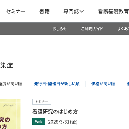
セミナー
書籍
専門誌
看護基礎教育
おしらせ
ご利用ガイド
よくあ
看護
呼吸器
臓血管
器
がん
化学療法・放射線治療・緩和ケア
感染症
成外科
産科・婦人科・周産期・助産
新
連度が高い順
発行日・開催日が新しい順
価格が高い順
救命・救急
セミナー
看護研究のはじめ方
リ
栄養管理
超音波・
2028/3/31(金)
Web
医学