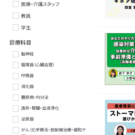
医療・介護スタッフ
教員
学生
診療科目
脳神経
循環器（心臓血管）
呼吸器
消化器
糖尿病・内分泌
透析・腎臓・血液浄化
泌尿器
がん（化学療法・放射線治療・緩和ケ