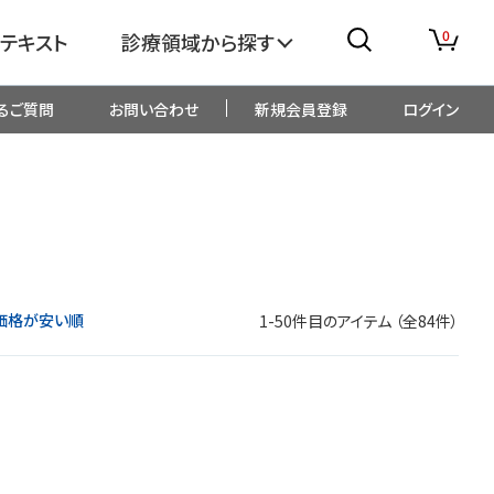
0
テキスト
診療領域から探す
るご質問
お問い合わせ
新規会員登録
ログイン
消化器
糖尿病・内分泌
整形外科
眼科
生児・小児
精神科・心療内科
価格が安い順
1-50件目のアイテム （全84件）
総合診療
一般内科
画像・臨床検査
薬剤