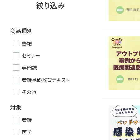
絞り込み
医療安全
看護管
退院調整・地域医療連携
高齢者
商品種別
書籍
セミナー
専門誌
看護基礎教育テキスト
その他
対象
看護
医学