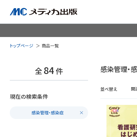
脳神経
循環器
心
トップページ
商品一覧
透析・腎臓・血液浄化
泌尿
84
感染管理・
全
件
耳鼻咽喉科
皮膚・形
関
並べ替え
現在の検索条件
手術室・麻酔
ICU
感染管理・感染症
感染管理・感染症
リハビ