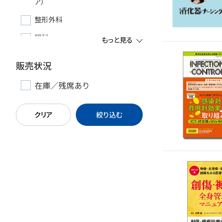
ア）
整形外科
眼科
もっと見る
耳鼻咽喉科
販売状況
皮膚・形成外科
在庫／残席あり
産科・婦人科・周産期・助産
新生児・小児
クリア
絞り込む
精神科・心療内科
手術室・麻酔
ICU
救命・救急
総合診療
一般内科