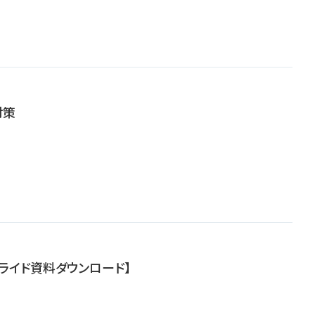
医療・看護
高齢者看護
対策
ライド資料ダウンロード】