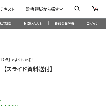
0
テキスト
診療領域から探す
るご質問
お問い合わせ
新規会員登録
ログイン
消化器
糖尿病・内分泌
整形外科
眼科
 17点】 でよくわかる！
生児・小児
精神科・心療内科
 【スライド資料送付】
総合診療
一般内科
画像・臨床検査
薬剤
い