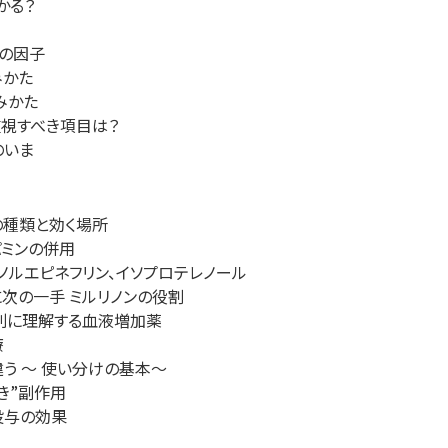
かる？
つの因子
みかた
みかた
重視すべき項目は？
のいま
の種類と効く場所
パミンの併用
、ノルエピネフリン、イソプロテレノール
次の一手 ミルリノンの役割
的別に理解する血液増加薬
療
違う ～ 使い分けの基本～
き”副作用
投与の効果