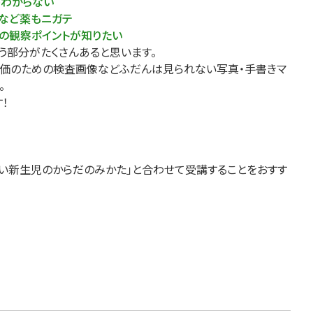
がわからない
Oなど薬もニガテ
医療・看護
高齢者看護
患の観察ポイントが知りたい
う部分がたくさんあると思います。
評価のための検査画像などふだんは見られない写真・手書きマ
。
！
しい新生児のからだのみかた」と合わせて受講することをおすす