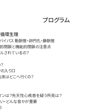
プログラム
の循環生理
バイパス 動脈管・卵円孔・静脈管
理的閉鎖と機能的閉鎖の注意点
ールされているの？
？
クの入り口
血液はどこへ行くの？
インは？先天性心疾患を疑う所見は？
らい・どんな音かが重要
う