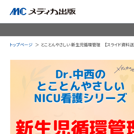
脳神経
循環器
心
トップページ
とことんやさしい 新生児循環管理 【スライド資料送
透析・腎臓・血液浄化
泌尿
耳鼻咽喉科
皮膚・形
手術室・麻酔
ICU
感染管理・感染症
リハビ