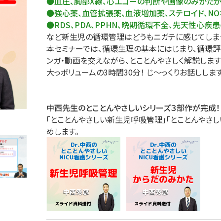
●血圧、胸部X線、心エコーの判断や画像のみかた
●強心薬、血管拡張薬、血液増加薬、ステロイド、N
理
産業保健
在宅
●RDS、PDA、PPHN、晩期循環不全、先天性心疾
など新生児の循環管理はどうもニガテに感じてしま
介護
本セミナーでは、循環生理の基本にはじまり、循環
ンガ・動画を交えながら、とことんやさしく解説します
大っボリュームの3時間30分！ じ～っくりお話しします
栄養
中西先生のとことんやさしいシリーズ３部作が完成！
「とことんやさしい新生児呼吸管理」「とことんやさ
めします。