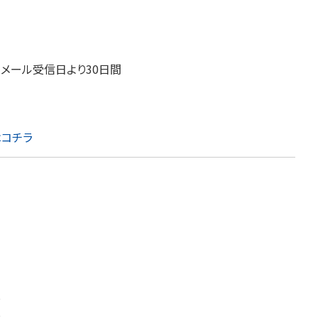
」メール受信日より30日間
はコチラ
～
～