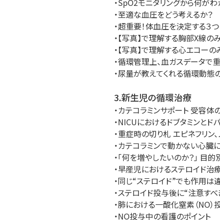
・SpO2モニタリングから何がわ
・至適な血圧をどう考えるか？
・超重要！体血圧を決定する３
・【写真】で理解する胸部X線の
・【写真】で理解する心エコーの
・循環管理上、血ガスデータで
・尿量が教えてくれる循環動態
3.新生児の循環治療
・カテコラミンサポート 受容体
・NICUにおけるドブタミンとド
・重症時の切り札 エピネフリン
・カテコラミンで動かない心臓に
・「何を増やしたいのか？」 目
・早産児におけるステロイド治
・同じ“ステロイド”でも作用は
・ステロイド投与後に“注意すべ
・肺における一酸化窒素（NO）
・NO投与中の看護のポイント