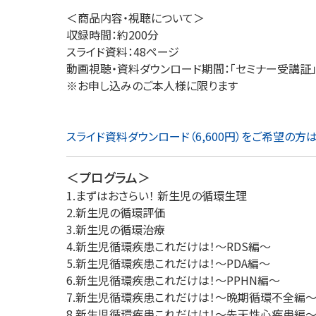
＜商品内容・視聴について＞
収録時間：約200分
スライド資料：48ページ
動画視聴・資料ダウンロード期間：「セミナー受講証
※お申し込みのご本人様に限ります
スライド資料ダウンロード（6,600円）をご希望の方
＜プログラム＞
1.まずはおさらい！ 新生児の循環生理
2.新生児の循環評価
3.新生児の循環治療
4.新生児循環疾患これだけは！～RDS編～
5.新生児循環疾患これだけは！～PDA編～
6.新生児循環疾患これだけは！～PPHN編～
7.新生児循環疾患これだけは！～晩期循環不全編
8.新生児循環疾患これだけは！～先天性心疾患編