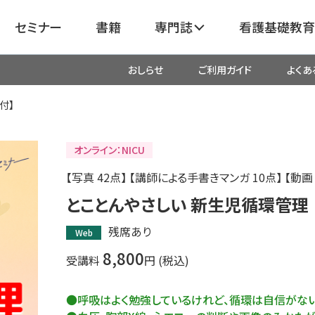
セミナー
書籍
専門誌
看護基礎教育
おしらせ
ご利用ガイド
よくあ
看護
呼吸器
臓血管
付】
器
がん
化学療法・放射線治療・緩和ケア
オンライン：NICU
【写真 42点】 【講師による手書きマンガ 10点】 【動画
成外科
産科・婦人科・周産期・助産
新
とことんやさしい 新生児循環管理
残席あり
Web
救命・救急
8,800
受講料
円 (税込)
リ
栄養管理
超音波・
●呼吸はよく勉強しているけれど、循環は自信がな
医学