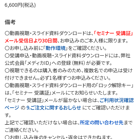
6,600円(税込)
備考
〇動画視聴・スライド資料ダウンロードは、
「セミナー 受講証」
メール受信日より30日間
、お申込みのご本人様に限ります。
〇お申し込み前に「
動作環境
」をご確認ください。
〇受講申込・動画視聴・スライド資料ダウンロードには、弊社
公式会員「メディカID」への登録（無料）が必要です。
〇視聴できるのは購入者のみのため、複数名での申込は受け
付けできません。必ず1名様ずつお申込みください。
〇動画視聴・スライド資料ダウンロード用の「ロック解除キー」
は、「セミナー 受講証」メールにてお知らせいたします。
「セミナー 受講証」メールが届かない場合は、
ご利用状況確認
ページ
の
9.ご注文に関するおしらせ
にてご確認いただけま
す。
上記でご確認いただけない場合は、
所定の問い合わせ先
まで
ご連絡ください。
〇お申し込み後のキャンセル・返金はできかねます。