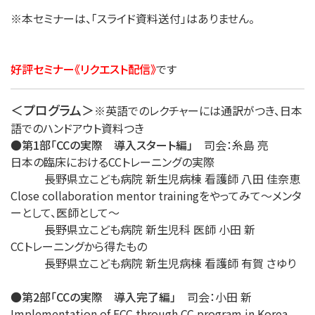
※本セミナーは、「スライド資料送付」はありません。
好評セミナー《リクエスト配信》
です
＜プログラム＞
※英語でのレクチャーには通訳がつき、日本
語でのハンドアウト資料つき
●第1部「CCの実際 導入スタート編」
司会：糸島 亮
日本の臨床におけるCCトレーニングの実際
長野県立こども病院 新生児病棟 看護師 八田 佳奈恵
Close collaboration mentor trainingをやってみて〜メンタ
ーとして、医師として〜
長野県立こども病院 新生児科 医師 小田 新
CCトレーニングから得たもの
長野県立こども病院 新生児病棟 看護師 有賀 さゆり
●第2部「CCの実際 導入完了編」
司会：小田 新
Implementation of FCC through CC program in Korea