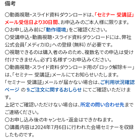
備考
〇動画視聴・スライド資料ダウンロードは、
「セミナー 受講証」
メール受信日より30日間
、お申込みのご本人様に限ります。
〇お申し込み前に「
動作環境
」をご確認ください。
〇受講申込・動画視聴・スライド資料ダウンロードには、弊社
公式会員「メディカID」への登録（無料）が必要です。
〇視聴できるのは購入者のみのため、複数名での申込は受け
付けできません。必ず1名様ずつお申込みください。
〇動画視聴・スライド資料ダウンロード用の「ロック解除キー」
は、「セミナー 受講証」メールにてお知らせいたします。
「セミナー 受講証」メールが届かない場合は、
ご利用状況確認
ページ
の
9.ご注文に関するおしらせ
にてご確認いただけま
す。
上記でご確認いただけない場合は、
所定の問い合わせ先
まで
ご連絡ください。
〇お申し込み後のキャンセル・返金はできかねます。
〇講義内容は2024年7月6日に行われた会場セミナーを収録
したものです。