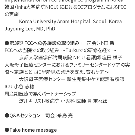
韓国（Inha大学病院NICU）におけるCCプログラムによるFCC
の実施
Korea University Anam Hospital, Seoul, Korea
Juyoung Lee, MD, PhD
●第3部「FCCへの各施設の取り組み」
司会：小田 新
FCCへの当院での取り組み ～Turkuでの研修を経て～
京都大学医学部附属病院 NICU 看護師 塩田 祥子
大阪母子医療センターにおけるファミリーセンタードケアの実
際～家族とともに早産児の発達を支え、育むケア～
大阪母子医療センター 新生児集中ケア認定看護師
ICU 小谷 志穂
周産期医療で築くパートナーシップ
淀川キリスト教病院 小児科 医師 豊 奈々絵
●Q&Aセッション
司会：糸島 亮
●Take home message