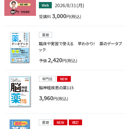
2026/8/31(月)
Web
3,000
受講料
円(税込)
書籍
臨床や実習で使える 早わかり！ 薬のデータブ
ック
2,420
予価
円(税込)
専門誌
NEW
脳神経疾患の薬115
3,960
円(税込)
書籍
NEW
改訂