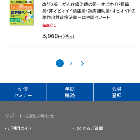
改訂2版 がん疼痛治療の薬－オピオイド鎮痛
薬・非オピオイド鎮痛薬・鎮痛補助薬・オピオイドの
副作用対症療法薬－はや調べノート
在庫なし
3,960
円(税込)
1
2
研修
年間
会員
セミナー
購読
登録
サポート・お問い合わせ
ご利用ガイド
よくあるご質問