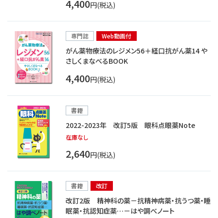
4,400
円(税込)
専門誌
Web動画付
がん薬物療法のレジメン56＋経口抗がん薬14 や
さしくまなべるBOOK
4,400
円(税込)
書籍
2022-2023年 改訂5版 眼科点眼薬Note
在庫なし
2,640
円(税込)
書籍
改訂
改訂2版 精神科の薬－抗精神病薬・抗うつ薬・睡
眠薬・抗認知症薬…－はや調べノート