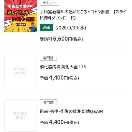
セミナー
手術室看護師の迷いどころトコトン解説 【スライ
ド資料ダウンロード】
2026/9/30(水)
Web
6,600
受講料
円(税込)
専門誌
消化器病棟 薬剤大全 116
4,400
予価
円(税込)
専門誌
術前・術中・術後の看護 即効Q&A94
4,400
予価
円(税込)