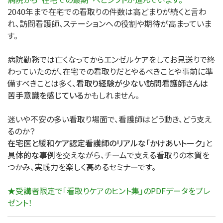
2040年まで在宅での看取りの件数は高どまりが続くと言わ
れ、訪問看護師、ステーションへの役割や期待が高まっていま
す。
病院勤務では亡くなってからエンゼルケアをしてお見送りで終
わっていたのが、在宅での看取りだとやるべきことや事前に準
備すべきことは多く、
看取り経験が少ない訪問看護師さんは
苦手意識を感じている
かもしれません。
迷いや不安の多い看取り場面で、看護師はどう動き、どう支え
るのか？
在宅医と緩和ケア認定看護師のリアルな「かけあいトーク」
と
具体的な事例
を交えながら、チームで支える看取りの本質を
つかみ、実践力を楽しく高めるセミナーです。
★受講者限定で「看取りケアのヒント集」のPDFデータをプレ
ゼント！