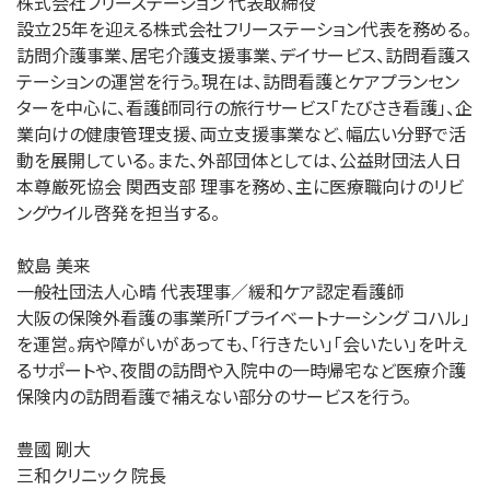
株式会社フリーステーション 代表取締役
設立25年を迎える株式会社フリーステーション代表を務める。
訪問介護事業、居宅介護支援事業、デイサービス、訪問看護ス
テーションの運営を行う。現在は、訪問看護とケアプランセン
ターを中心に、看護師同行の旅行サービス「たびさき看護」、企
業向けの健康管理支援、両立支援事業など、幅広い分野で活
動を展開している。また、外部団体としては、公益財団法人日
本尊厳死協会 関西支部 理事を務め、主に医療職向けのリビ
ングウイル啓発を担当する。
鮫島 美来
一般社団法人心晴 代表理事／緩和ケア認定看護師
大阪の保険外看護の事業所「プライベートナーシング コハル」
を運営。病や障がいがあっても、「行きたい」「会いたい」を叶え
るサポートや、夜間の訪問や入院中の一時帰宅など医療介護
保険内の訪問看護で補えない部分のサービスを行う。
豊國 剛大
三和クリニック 院長