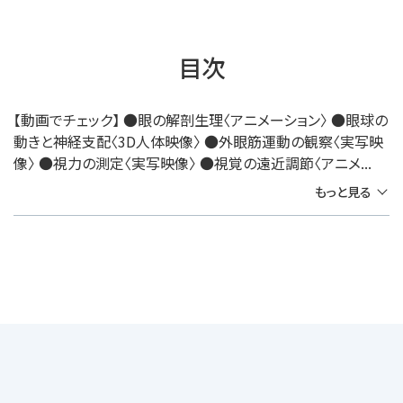
目次
【動画でチェック】 ●眼の解剖生理〈アニメーション〉 ●眼球の
動きと神経支配〈3D人体映像〉 ●外眼筋運動の観察〈実写映
像〉 ●視力の測定〈実写映像〉 ●視覚の遠近調節〈アニメ...
もっと見る