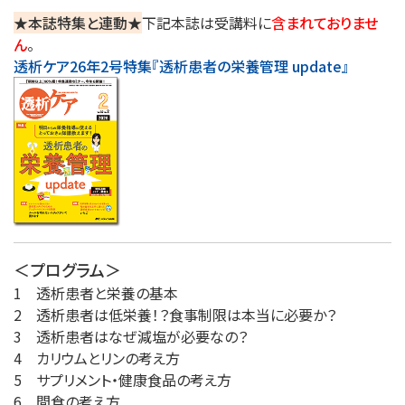
★本誌特集と連動★
下記本誌は受講料に
含まれておりませ
ん
。
透析ケア26年2号特集『透析患者の栄養管理 update』
＜プログラム＞
1 透析患者と栄養の基本
2 透析患者は低栄養！？食事制限は本当に必要か？
3 透析患者はなぜ減塩が必要なの？
4 カリウムとリンの考え方
5 サプリメント・健康食品の考え方
6 間食の考え方