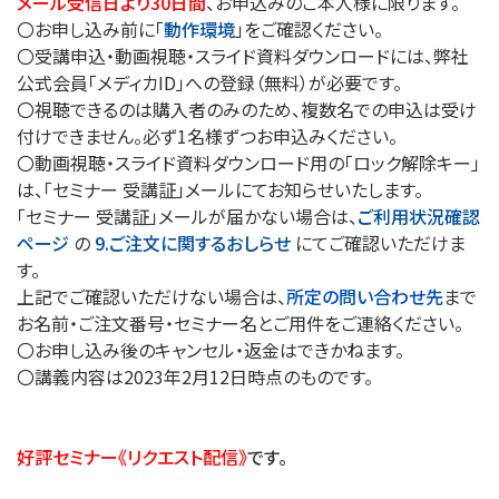
メール受信日より30日間
、お申込みのご本人様に限ります。
〇お申し込み前に「
動作環境
」をご確認ください。
〇受講申込・動画視聴・スライド資料ダウンロードには、弊社
公式会員「メディカID」への登録（無料）が必要です。
〇視聴できるのは購入者のみのため、複数名での申込は受け
付けできません。必ず1名様ずつお申込みください。
〇動画視聴・スライド資料ダウンロード用の「ロック解除キー」
は、「セミナー 受講証」メールにてお知らせいたします。
「セミナー 受講証」メールが届かない場合は、
ご利用状況確認
ページ
の
9.ご注文に関するおしらせ
にてご確認いただけま
す。
上記でご確認いただけない場合は、
所定の問い合わせ先
まで
お名前・ご注文番号・セミナー名とご用件をご連絡ください。
〇お申し込み後のキャンセル・返金はできかねます。
〇講義内容は2023年2月12日時点のものです。
好評セミナー《リクエスト配信》
です。