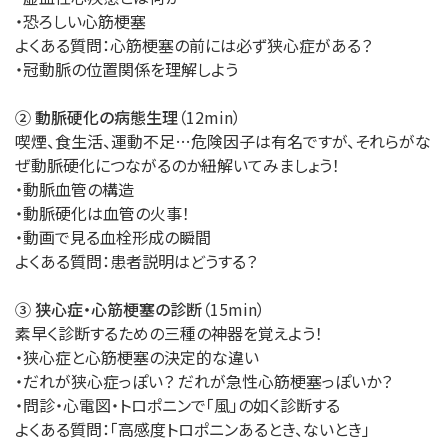
・恐ろしい心筋梗塞
よくある質問：心筋梗塞の前には必ず狭心症がある？
・冠動脈の位置関係を理解しよう
② 動脈硬化の病態生理
（12min）
喫煙、食生活、運動不足…危険因子は有名ですが、それらがな
ぜ動脈硬化につながるのか紐解いてみましょう！
・動脈血管の構造
・動脈硬化は血管の火事！
・動画で見る血栓形成の瞬間
よくある質問：患者説明はどうする？
③ 狭心症・心筋梗塞の診断
（15min）
素早く診断するための三種の神器を覚えよう！
・狭心症と心筋梗塞の決定的な違い
・だれが狭心症っぽい？ だれが急性心筋梗塞っぽいか？
・問診・心電図・トロポニンで「風」の如く診断する
よくある質問：「高感度トロポニンあるとき、ないとき」