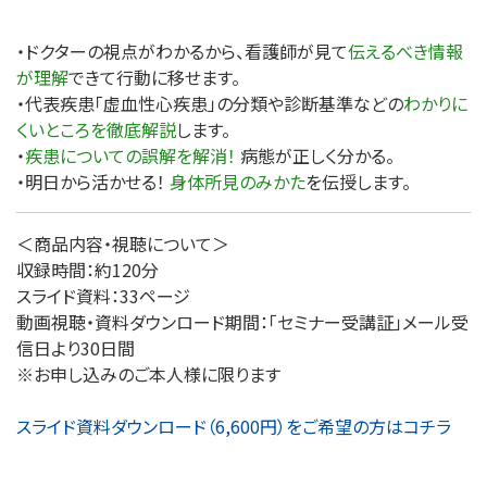
・ドクターの視点がわかるから、看護師が見て
伝えるべき情報
が理解
できて行動に移せます。
・代表疾患「虚血性心疾患」の分類や診断基準などの
わかりに
くいところを徹底解説
します。
・
疾患についての誤解を解消！
病態が正しく分かる。
・明日から活かせる！
身体所見のみかた
を伝授します。
＜商品内容・視聴について＞
収録時間：約120分
スライド資料：33ページ
動画視聴・資料ダウンロード期間：「セミナー受講証」メール受
信日より30日間
※お申し込みのご本人様に限ります
スライド資料ダウンロード（6,600円）をご希望の方はコチラ