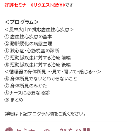
好評セミナー《リクエスト配信》
です
＜プログラム＞
＜風林火山で挑む虚血性心疾患＞
① 虚血性心疾患の基本
② 動脈硬化の病態生理
③ 狭心症・心筋梗塞の診断
④ 冠動脈疾患に対する治療 前編
⑤ 冠動脈疾患に対する治療 後編
＜循環器の身体所見 ～見て・聞いて・感じる～＞
⑥ 身体所見でないとわからないこと
⑦ 身体所見のみかた
⑧ナースに必要な聴診
⑨ まとめ
詳細は下記プログラム欄をご覧ください。