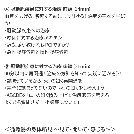
④ 冠動脈疾患に対する治療 前編
（14min）
血管を広げる、壊死する前にこじ開ける！ 治療の基本を学ぼ
う！
・冠動脈疾患への治療
・原因に対する治療がキホン
・冠動脈が狭ければPCIですか？
・急性冠症候群と慢性冠症候群
⑤ 冠動脈疾患に対する治療 後編
（21min）
90分以内に再開通！ 治療の方針を知って実践に活かそう！
・詰まっているから「火」の如く再開通を
・完全に詰まってないので「林」の如く少し考えよう
・ABCDEを「山」の如く積み上げて治療適応を考える
よくある質問：「抗血小板薬について」
＜循環器の身体所見 ～見て・聞いて・感じる～＞