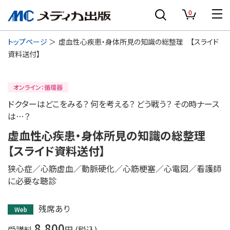
0
トップページ
虚血性心疾患・身体所見の知識の総整理 【スライド
資料送付】
オンライン：循環器
ドクターはどこをみる？ 何を考える？ どう戦う？ その時ナース
は…？
虚血性心疾患・身体所見の知識の総整理
【スライド資料送付】
狭心症／心筋虚血／動脈硬化／心筋梗塞／心電図／看護師
に必要な聴診
残席あり
Web
8,800
受講料
円 (税込)