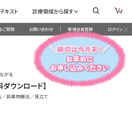
0
テキスト
診療領域から探す
るご質問
お問い合わせ
新規会員登録
ログイン
消化器
糖尿病・内分泌
整形外科
眼科
ながる
生児・小児
精神科・心療内科
料ダウンロード】
法／非薬物療法／見立て
総合診療
一般内科
画像・臨床検査
薬剤