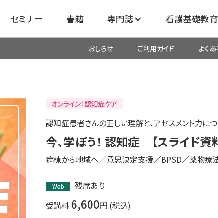
セミナー
書籍
専門誌
看護基礎教育
おしらせ
ご利用ガイド
よくあ
看護
呼吸器
臓血管
器
がん
化学療法・放射線治療・緩和ケア
オンライン：認知症ケア
認知症患者さんの正しい理解と、アセスメント力につ
成外科
産科・婦人科・周産期・助産
新
今、学ぼう！ 認知症 【スライド資
病棟から地域へ／意思決定支援／BPSD／薬物療
救命・救急
残席あり
Web
リ
栄養管理
超音波・
6,600
受講料
円 (税込)
医学