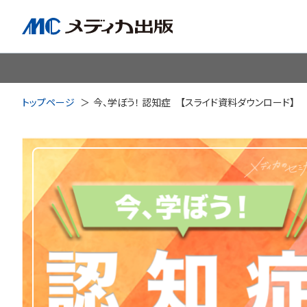
脳神経
循環器
心
トップページ
今、学ぼう！ 認知症 【スライド資料ダウンロード】
透析・腎臓・血液浄化
泌尿
耳鼻咽喉科
皮膚・形
手術室・麻酔
ICU
感染管理・感染症
リハビ