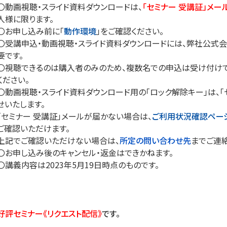
〇動画視聴・スライド資料ダウンロードは、
「セミナー 受講証」メー
人様に限ります。
〇お申し込み前に「
動作環境
」をご確認ください。
〇受講申込・動画視聴・スライド資料ダウンロードには、弊社公式会員
要です。
〇視聴できるのは購入者のみのため、複数名での申込は受け付けで
ください。
〇動画視聴・スライド資料ダウンロード用の「ロック解除キー」は、「
せいたします。
「セミナー 受講証」メールが届かない場合は、
ご利用状況確認ペー
ご確認いただけます。
上記でご確認いただけない場合は、
所定の問い合わせ先
までご連絡
〇お申し込み後のキャンセル・返金はできかねます。
〇講義内容は2023年5月19日時点のものです。
好評セミナー《リクエスト配信》
です。