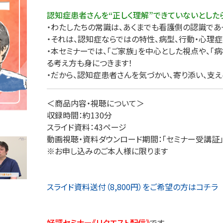
理
産業保健
在宅
認知症患者さんを“正しく理解”できていないとした
・わたしたちの常識は、あくまでも看護側の認識であ
・それは、認知症ならではの特性、病型、行動・心理
介護
・本セミナーでは、「ご家族」を中心とした視点や、「
る考え方も身につきます！
・だから、認知症患者さんを気づかい、寄り添い、支え
栄養
＜商品内容・視聴について＞
収録時間：約130分
スライド資料：43ページ
動画視聴・資料ダウンロード期間：「セミナー受講証
※お申し込みのご本人様に限ります
スライド資料送付（8,800円）をご希望の方はコチラ
好評セミナー《リクエスト配信》
です