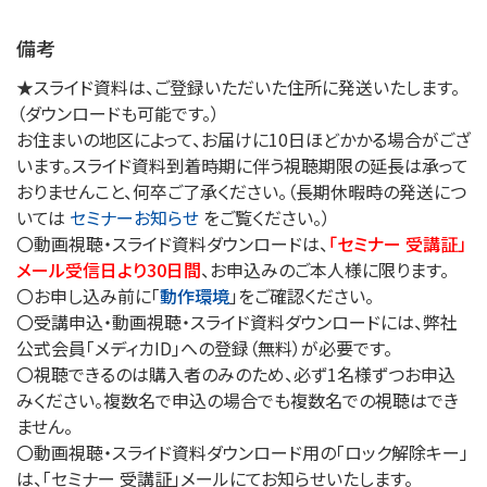
備考
★スライド資料は、ご登録いただいた住所に発送いたします。
（ダウンロードも可能です。）
お住まいの地区によって、お届けに10日ほどかかる場合がござ
います。スライド資料到着時期に伴う視聴期限の延長は承って
おりませんこと、何卒ご了承ください。（長期休暇時の発送につ
いては
セミナーお知らせ
をご覧ください。）
〇動画視聴・スライド資料ダウンロードは、
「セミナー 受講証」
メール受信日より30日間
、お申込みのご本人様に限ります。
〇お申し込み前に「
動作環境
」をご確認ください。
〇受講申込・動画視聴・スライド資料ダウンロードには、弊社
公式会員「メディカID」への登録（無料）が必要です。
〇視聴できるのは購入者のみのため、必ず1名様ずつお申込
みください。複数名で申込の場合でも複数名での視聴はでき
ません。
〇動画視聴・スライド資料ダウンロード用の「ロック解除キー」
は、「セミナー 受講証」メールにてお知らせいたします。