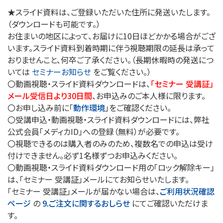
★スライド資料は、ご登録いただいた住所に発送いたします。
（ダウンロードも可能です。）
お住まいの地区によって、お届けに10日ほどかかる場合がござ
います。スライド資料到着時期に伴う視聴期限の延長は承って
おりませんこと、何卒ご了承ください。（長期休暇時の発送につ
いては
セミナーお知らせ
をご覧ください。）
〇動画視聴・スライド資料ダウンロードは、
「セミナー 受講証」
メール受信日より30日間
、お申込みのご本人様に限ります。
〇お申し込み前に「
動作環境
」をご確認ください。
〇受講申込・動画視聴・スライド資料ダウンロードには、弊社
公式会員「メディカID」への登録（無料）が必要です。
〇視聴できるのは購入者のみのため、複数名での申込は受け
付けできません。必ず1名様ずつお申込みください。
〇動画視聴・スライド資料ダウンロード用の「ロック解除キー」
は、「セミナー 受講証」メールにてお知らせいたします。
「セミナー 受講証」メールが届かない場合は、
ご利用状況確認
ページ
の
9.ご注文に関するおしらせ
にてご確認いただけま
す。