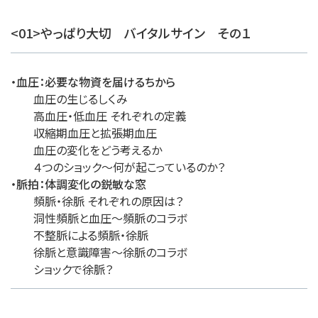
<01>やっぱり大切 バイタルサイン その１
・血圧：必要な物資を届けるちから
血圧の生じるしくみ
高血圧・低血圧 それぞれの定義
収縮期血圧と拡張期血圧
血圧の変化をどう考えるか
４つのショック～何が起こっているのか？
・脈拍：体調変化の鋭敏な窓
頻脈・徐脈 それぞれの原因は？
洞性頻脈と血圧～頻脈のコラボ
不整脈による頻脈・徐脈
徐脈と意識障害～徐脈のコラボ
ショックで徐脈？