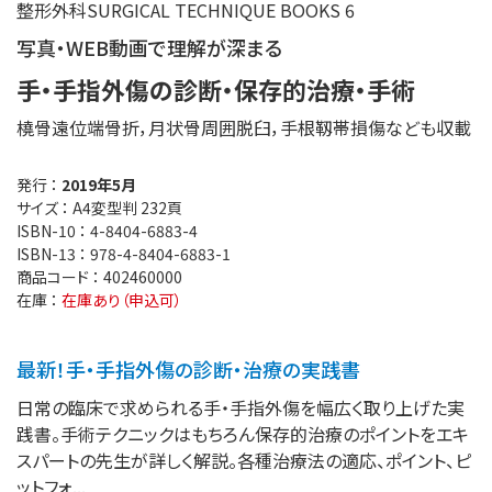
整形外科SURGICAL TECHNIQUE BOOKS 6
写真・WEB動画で理解が深まる
手・手指外傷の診断・保存的治療・手術
橈骨遠位端骨折，月状骨周囲脱臼，手根靱帯損傷なども収載
発行 ：
2019年5月
サイズ ：
A4変型判 232頁
ISBN-10 ：
4-8404-6883-4
ISBN-13 ：
978-4-8404-6883-1
商品コード ：
402460000
在庫 ：
在庫あり（申込可）
最新！手・手指外傷の診断・治療の実践書
日常の臨床で求められる手・手指外傷を幅広く取り上げた実
践書。手術テクニックはもちろん保存的治療のポイントをエキ
スパートの先生が詳しく解説。各種治療法の適応、ポイント、ピ
ットフォ