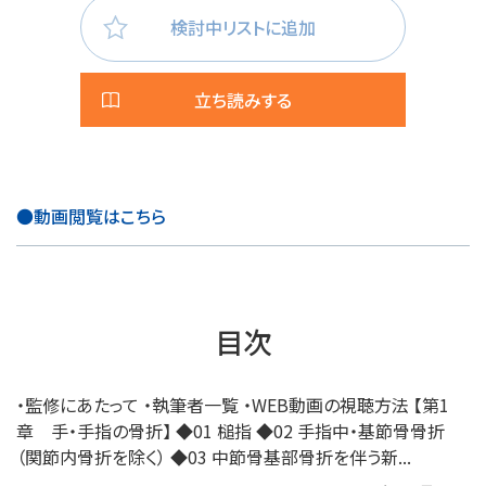
検討中リストに追加
立ち読みする
●動画閲覧はこちら
目次
・監修にあたって ・執筆者一覧 ・WEB動画の視聴方法 【第1
章 手・手指の骨折】 ◆01 槌指 ◆02 手指中・基節骨骨折
（関節内骨折を除く） ◆03 中節骨基部骨折を伴う新...