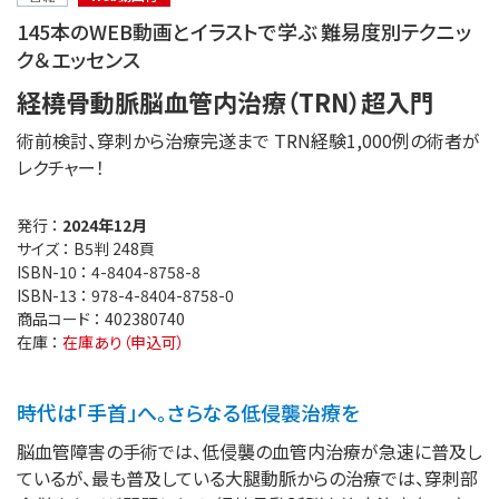
145本のWEB動画とイラストで学ぶ 難易度別テクニッ
ク＆エッセンス
経橈骨動脈脳血管内治療（TRN）超入門
術前検討、穿刺から治療完遂まで TRN経験1,000例の術者が
レクチャー！
発行 ：
2024年12月
サイズ ：
B5判 248頁
ISBN-10 ：
4-8404-8758-8
ISBN-13 ：
978-4-8404-8758-0
商品コード ：
402380740
在庫 ：
在庫あり（申込可）
時代は「手首」へ。さらなる低侵襲治療を
脳血管障害の手術では、低侵襲の血管内治療が急速に普及し
ているが、最も普及している大腿動脈からの治療では、穿刺部