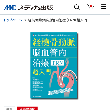
0
トップページ
経橈骨動脈脳血管内治療（TRN）超入門
書籍
Web動画付