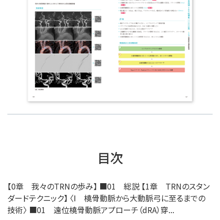
目次
【0章 我々のTRNの歩み】 ■01 総説 【1章 TRNのスタン
ダードテクニック】 〈Ⅰ 橈骨動脈から大動脈弓に至るまでの
技術〉 ■01 遠位橈骨動脈アプローチ（dRA）穿...