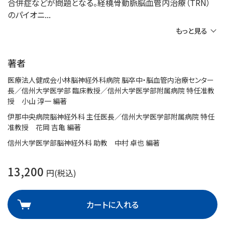
合併症などが問題となる。経橈骨動脈脳血管内治療（TRN）
のパイオニ
もっと見る
著者
医療法人健成会小林脳神経外科病院 脳卒中・脳血管内治療センター
長／信州大学医学部 臨床教授／信州大学医学部附属病院 特任准教
授 小山 淳一 編著
伊那中央病院脳神経外科 主任医長／信州大学医学部附属病院 特任
准教授 花岡 吉亀 編著
信州大学医学部脳神経外科 助教 中村 卓也 編著
13,200
円(税込)
カートに入れる