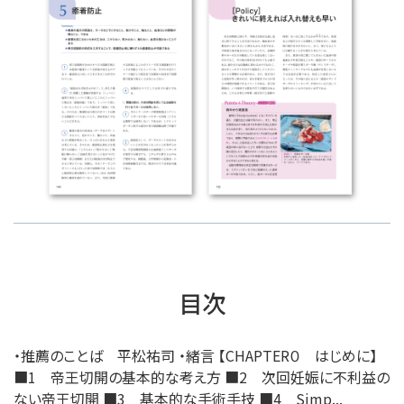
目次
・推薦のことば 平松祐司 ・緒言 【CHAPTER０ はじめに】
■1 帝王切開の基本的な考え方 ■2 次回妊娠に不利益の
ない帝王切開 ■3 基本的な手術手技 ■4 Simp...