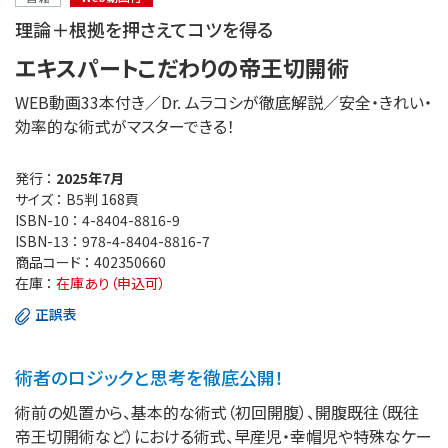
理論＋根拠を押さえてコツを得る
エキスパートこだわりの帝王切開術
WEB動画33本付き／Dr. ムラコシが徹底解説／安全・きれい・
効率的な術式がマスターできる！
発行 ：
2025年7月
サイズ ：
B5判 168頁
ISBN-10 ：
4-8404-8816-9
ISBN-13 ：
978-4-8404-8816-7
商品コード ：
402350660
在庫 ：
在庫あり（申込可）
正誤表
術者のロジックと思考を徹底公開！
術前の処置から、基本的な術式（初回開腹）、開腹既往（既往
帝王切開術など）における術式、早産児・幸帽児や特殊なケー