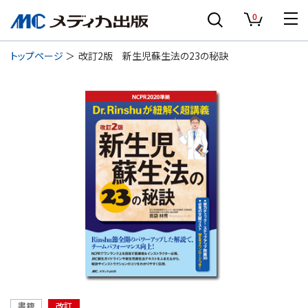
0
トップページ
改訂2版 新生児蘇生法の23の秘訣
書籍
改訂