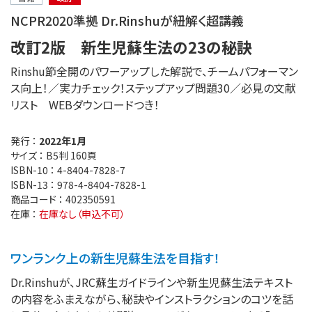
NCPR2020準拠 Dr.Rinshuが紐解く超講義
改訂2版 新生児蘇生法の23の秘訣
Rinshu節全開のパワーアップした解説で、チームパフォーマン
ス向上！／実力チェック！ステップアップ問題30／必見の文献
リスト WEBダウンロードつき！
発行 ：
2022年1月
サイズ ：
B5判 160頁
ISBN-10 ：
4-8404-7828-7
ISBN-13 ：
978-4-8404-7828-1
商品コード ：
402350591
在庫 ：
在庫なし（申込不可）
ワンランク上の新生児蘇生法を目指す！
Dr.Rinshuが、JRC蘇生ガイドラインや新生児蘇生法テキスト
の内容をふまえながら、秘訣やインストラクションのコツを話