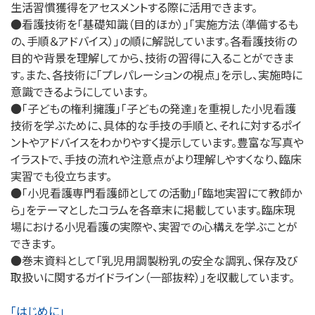
生活習慣獲得をアセスメントする際に活用できます。
●看護技術を「基礎知識（目的ほか）」「実施方法（準備するも
の、手順＆アドバイス）」の順に解説しています。各看護技術の
目的や背景を理解してから、技術の習得に入ることができま
す。また、各技術に「プレパレーションの視点」を示し、実施時に
意識できるようにしています。
●「子どもの権利擁護」「子どもの発達」を重視した小児看護
技術を学ぶために、具体的な手技の手順と、それに対するポイ
ントやアドバイスをわかりやすく提示しています。豊富な写真や
イラストで、手技の流れや注意点がより理解しやすくなり、臨床
実習でも役立ちます。
●「小児看護専門看護師としての活動」「臨地実習にて教師か
ら」をテーマとしたコラムを各章末に掲載しています。臨床現
場における小児看護の実際や、実習での心構えを学ぶことが
できます。
●巻末資料として「乳児用調製粉乳の安全な調乳、保存及び
取扱いに関するガイドライン（一部抜粋）」を収載しています。
「はじめに」