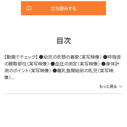
立ち読みする
目次
【動画でチェック】 ●幼児の衣類の着脱〈実写映像〉 ●呼吸音
の聴取部位〈実写映像〉 ●血圧の測定〈実写映像〉 ●身体計
測のポイント〈実写映像〉 ●離乳食開始前の乳児〈実写映
像〉...
もっと見る