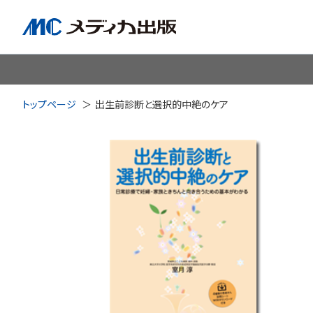
脳神経
循環器
心
トップページ
出生前診断と選択的中絶のケア
透析・腎臓・血液浄化
泌尿
耳鼻咽喉科
皮膚・形
手術室・麻酔
ICU
感染管理・感染症
リハビ