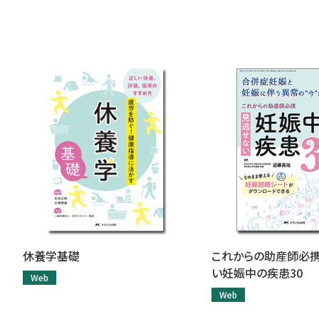
休養学基礎
これからの助産師必
い妊娠中の疾患30
Web
Web