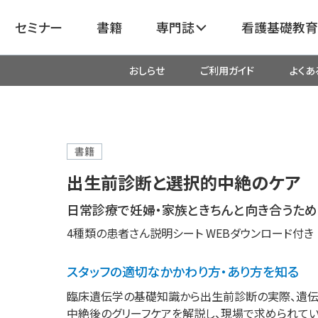
セミナー
書籍
専門誌
看護基礎教育
おしらせ
ご利用ガイド
よくあ
看護
呼吸器
臓血管
器
がん
化学療法・放射線治療・緩和ケア
書籍
出生前診断と選択的中絶のケア
成外科
産科・婦人科・周産期・助産
新
日常診療で妊婦・家族ときちんと向き合うた
4種類の患者さん説明シート WEBダウンロード付き
救命・救急
スタッフの適切なかかわり方・あり方を知る
リ
栄養管理
超音波・
臨床遺伝学の基礎知識から出生前診断の実際、遺伝
医学
中絶後のグリーフケアを解説し、現場で求められてい