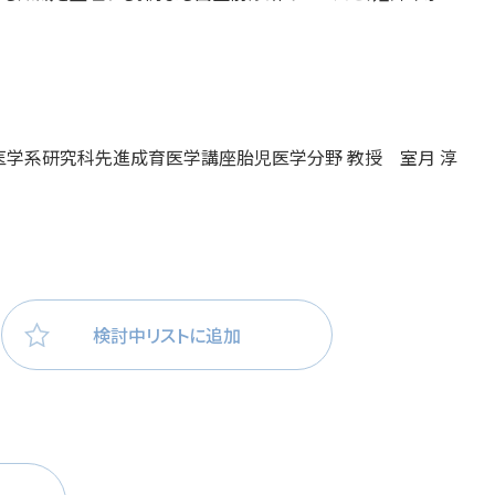
医療・看護
高齢者看護
 医学系研究科先進成育医学講座胎児医学分野 教授 室月 淳
検討中リストに追加