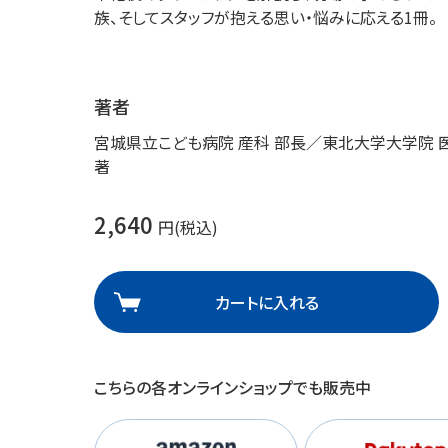
族、そしてスタッフが抱える思い・悩みに応える1冊。
理
産業保健
在宅
介護
著者
宮城県立こども病院 産科 部長／東北大学大学院
栄養
著
2,640
円(税込)
カートに入れる
こちらの各オンラインショップでも販売中