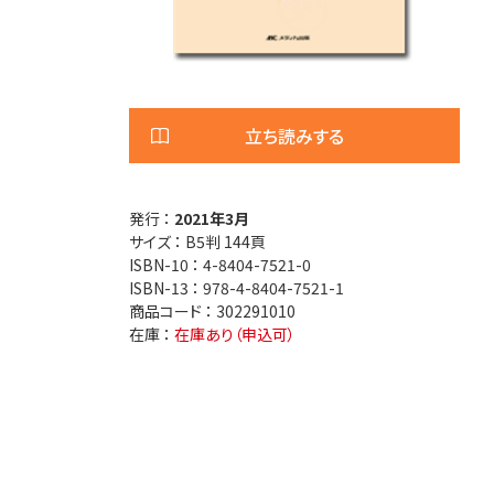
医療安全
看護管
退院調整・地域医療連携
高齢者
立ち読みする
発行 ：
2021年3月
サイズ ：
B5判 144頁
ISBN-10 ：
4-8404-7521-0
ISBN-13 ：
978-4-8404-7521-1
商品コード ：
302291010
在庫 ：
在庫あり（申込可）