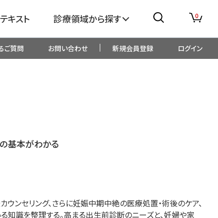
0
テキスト
診療領域から探す
るご質問
お問い合わせ
新規会員登録
ログイン
消化器
糖尿病・内分泌
整形外科
眼科
生児・小児
精神科・心療内科
めの基本がわかる
総合診療
一般内科
画像・臨床検査
薬剤
カウンセリング、さらに妊娠中期中絶の医療処置・術後のケア、
る知識を整理する。高まる
出生前診断のニーズと、妊婦や家