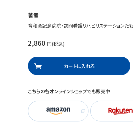
理
産業保健
在宅
著者
育和会記念病院・訪問看護リハビリステーションた
介護
2,860
円(税込)
栄養
カートに入れる
こちらの各オンラインショップでも販売中