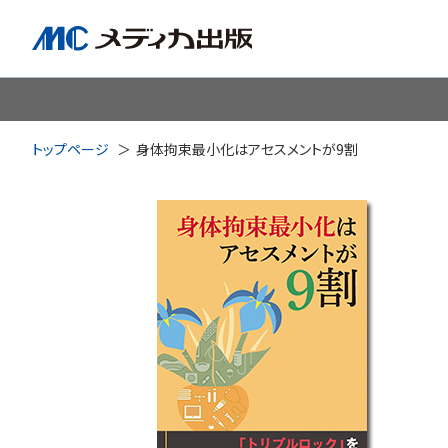
脳神経
循環器
心
トップページ
身体拘束最小化はアセスメントが9割
透析・腎臓・血液浄化
泌尿
耳鼻咽喉科
皮膚・形
手術室・麻酔
ICU
感染管理・感染症
リハビ