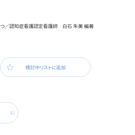
医療・看護
高齢者看護
もつ／認知症看護認定看護師 白石 朱美 編著
検討中リストに追加