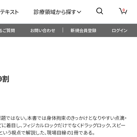
0
テキスト
診療領域から探す
るご質問
お問い合わせ
新規会員登録
ログイン
消化器
糖尿病・内分泌
整形外科
眼科
が9割
生児・小児
精神科・心療内科
総合診療
一般内科
課題ではない。本書では身体拘束のきっかけとなりやすい点滴・
画像・臨床検査
薬剤
どに着目し、フィジカルロ
ックだけでなくドラッグロック、スピー
という視点で解説した、現場目線の1冊である。