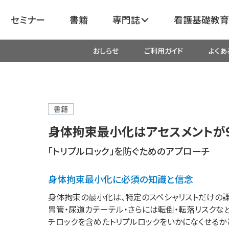
セミナー
書籍
専門誌
看護基礎教育
おしらせ
ご利用ガイド
よくあ
看護
呼吸器
臓血管
器
がん
化学療法・放射線治療・緩和ケア
書籍
身体拘束最小化はアセスメント
成外科
産科・婦人科・周産期・助産
新
「トリプルロック」を防ぐためのアプローチ
救命・救急
身体拘束最小化に必須の知識と信念
身体拘束の最小化は、特定のスペシャリストだけの
リ
栄養管理
超音波・
胃管・尿道カテーテル・さらには転倒・転落リスクな
医学
チロックを含めたトリプルロックをいかになくせるか