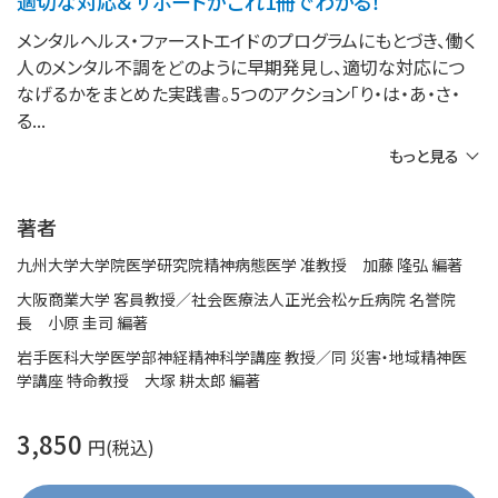
適切な対応＆サポートがこれ1冊でわかる！
メンタルヘルス・ファーストエイドのプログラムにもとづき、働く
人のメンタル不調をどのように早期発見し、適切な対応につ
なげるかをまとめた実践書。5つのアクション「り・は・あ・さ・
る
もっと見る
著者
九州大学大学院医学研究院精神病態医学 准教授 加藤 隆弘 編著
大阪商業大学 客員教授／社会医療法人正光会松ヶ丘病院 名誉院
長 小原 圭司 編著
岩手医科大学医学部神経精神科学講座 教授／同 災害・地域精神医
学講座 特命教授 大塚 耕太郎 編著
3,850
円(税込)