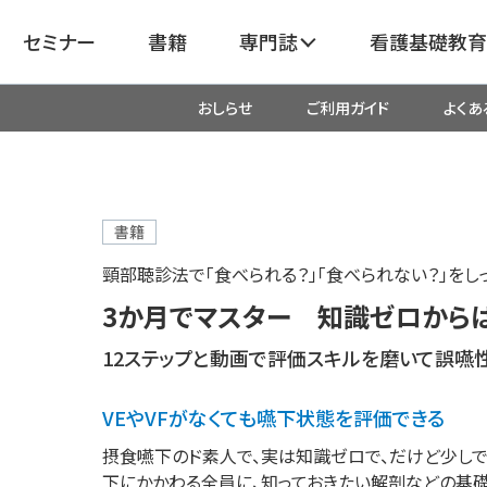
セミナー
書籍
専門誌
看護基礎教育
おしらせ
ご利用ガイド
よくあ
看護
呼吸器
臓血管
器
がん
化学療法・放射線治療・緩和ケア
書籍
頸部聴診法で「食べられる？」「食べられない？」をし
成外科
産科・婦人科・周産期・助産
新
3か月でマスター 知識ゼロから
12ステップと動画で評価スキルを磨いて誤嚥
救命・救急
VEやVFがなくても嚥下状態を評価できる
リ
栄養管理
超音波・
摂食嚥下のド素人で、実は知識ゼロで、だけど少し
医学
下にかかわる全員に、知っておきたい解剖などの基礎知