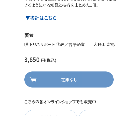
きるようになる知識と技術をまとめた1冊。
理
産業保健
在宅
▼書評はこちら
介護
著者
栄養
嚥下リハサポート 代表／言語聴覚士 大野木 宏彰
3,850
円(税込)
在庫なし
こちらの各オンラインショップでも販売中