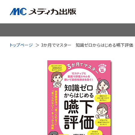
脳神経
循環器
心
トップページ
3か月でマスター 知識ゼロからはじめる嚥下評価
透析・腎臓・血液浄化
泌尿
耳鼻咽喉科
皮膚・形
手術室・麻酔
ICU
感染管理・感染症
リハビ