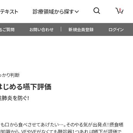
0
テキスト
診療領域から探す
るご質問
お問い合わせ
新規会員登録
ログイン
消化器
糖尿病・内分泌
整形外科
眼科
っかり判断
生児・小児
精神科・心療内科
はじめる嚥下評価
性肺炎を防ぐ！
総合診療
一般内科
画像・臨床検査
薬剤
でも口から食べさせてあげたい…。そのやる気が出発点！摂食嚥
識から、VFやVEがな
くても聴診器1つあれば嚥下が評価で