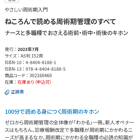
やさしい周術期入門
ねころんで読める周術期管理のすべて
ナースと多職種でおさえる術前・術中・術後のキホン
発行 ：
2023年7月
サイズ ：
A5判 152頁
ISBN-10 ：
4-8404-8188-1
ISBN-13 ：
978-4-8404-8188-5
商品コード ：
302160460
在庫 ：
在庫あり（申込可）
正誤表
100分で読める身につく周術期のキホン
ゼロから周術期管理の全体像が「わかる」一冊。新人オペナー
スはもちろん、診療報酬改定で多職種が周術期にかかわるニ
ーズが高まるなか、周術期にかかわる全職種の必読の知識が