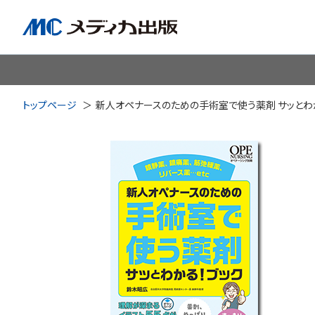
脳神経
循環器
心
トップページ
新人オペナースのための手術室で使う薬剤 サッとわ
透析・腎臓・血液浄化
泌尿
耳鼻咽喉科
皮膚・形
手術室・麻酔
ICU
感染管理・感染症
リハビ