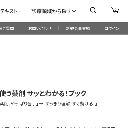
0
テキスト
診療領域から探す
るご質問
お問い合わせ
新規会員登録
ログイン
消化器
糖尿病・内分泌
整形外科
眼科
生児・小児
精神科・心療内科
う薬剤 サッとわかる！ブック
総合診療
一般内科
薬剤、やっぱり苦手」→「すっきり理解！すぐ動ける！」
画像・臨床検査
薬剤