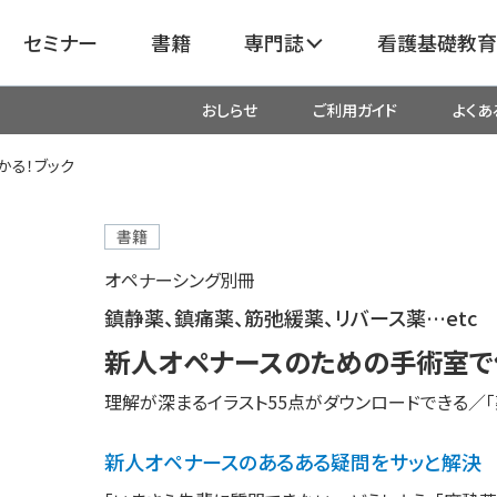
セミナー
書籍
専門誌
看護基礎教育
おしらせ
ご利用ガイド
よくあ
看護
呼吸器
臓血管
かる！ブック
器
がん
化学療法・放射線治療・緩和ケア
書籍
オペナーシング別冊
成外科
産科・婦人科・周産期・助産
新
鎮静薬、鎮痛薬、筋弛緩薬、リバース薬…etc
新人オペナースのための手術室で使
救命・救急
理解が深まるイラスト55点がダウンロードできる／「
リ
栄養管理
超音波・
新人オペナースのあるある疑問をサッと解決
医学