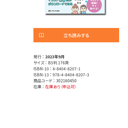
医療安全
看護管
退院調整・地域医療連携
高齢者
立ち読みする
発行 ：
2023年9月
サイズ ：
B5判 176頁
ISBN-10 ：
4-8404-8207-1
ISBN-13 ：
978-4-8404-8207-3
商品コード ：
302160450
在庫 ：
在庫あり（申込可）