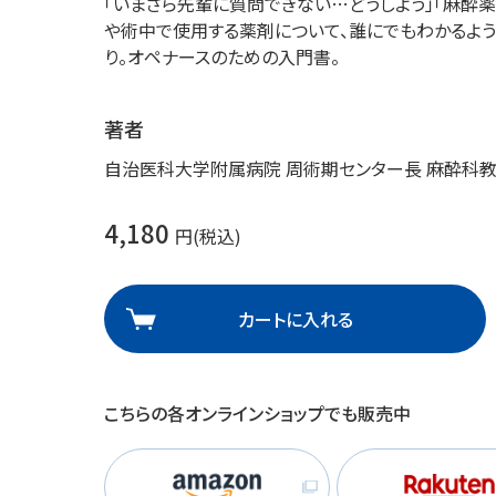
「いまさら先輩に質問できない…どうしよう」「麻酔
理
産業保健
在宅
や術中で使用する薬剤について、誰にでもわかるよう
り。オペナースのための入門書。
介護
著者
自治医科大学附属病院 周術期センター長 麻酔科教
栄養
4,180
円(税込)
カートに入れる
こちらの各オンラインショップでも販売中