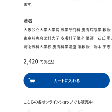
ます。
理
産業保健
在宅
著者
介護
大阪公立大学大学院 医学研究科 皮膚病態学 教授
東京慈恵会医科大学 皮膚科学講座 講師 石氏 陽
栄養
防衛医科大学校 皮膚科学講座 准教授 端本 宇志
2,420
円(税込)
カートに入れる
こちらの各オンラインショップでも販売中