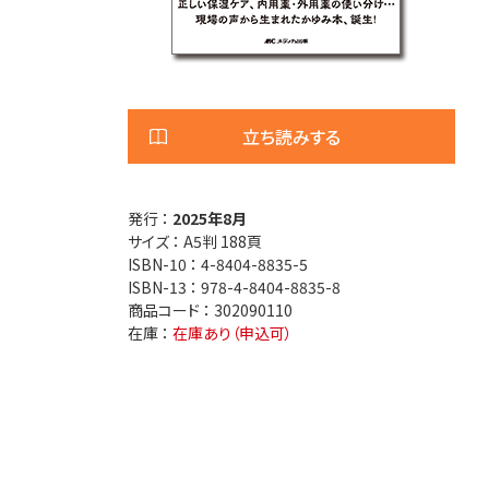
医療安全
看護管
退院調整・地域医療連携
高齢者
立ち読みする
発行 ：
2025年8月
サイズ ：
A5判 188頁
ISBN-10 ：
4-8404-8835-5
ISBN-13 ：
978-4-8404-8835-8
商品コード ：
302090110
在庫 ：
在庫あり（申込可）