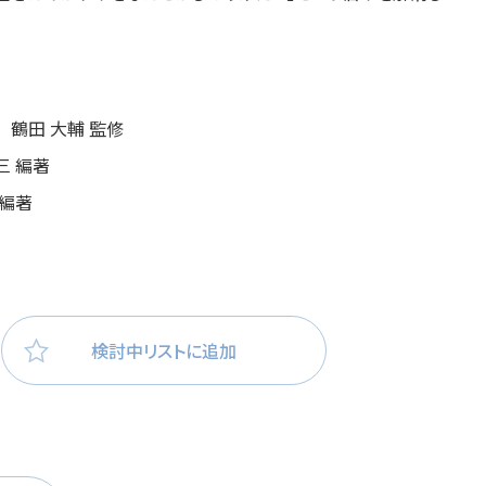
医療・看護
高齢者看護
 鶴田 大輔 監修
三 編著
 編著
検討中リストに追加