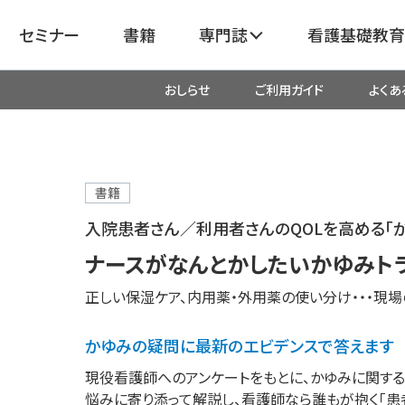
セミナー
書籍
専門誌
看護基礎教育
おしらせ
ご利用ガイド
よくあ
看護
呼吸器
臓血管
器
がん
化学療法・放射線治療・緩和ケア
書籍
入院患者さん／利用者さんのQOLを高める「か
成外科
産科・婦人科・周産期・助産
新
ナースがなんとかしたいかゆみトラ
正しい保湿ケア、内用薬・外用薬の使い分け・・・現
救命・救急
かゆみの疑問に最新のエビデンスで答えます
リ
栄養管理
超音波・
現役看護師へのアンケートをもとに、かゆみに関する
医学
悩みに寄り添って解説し、看護師なら誰もが抱く「患