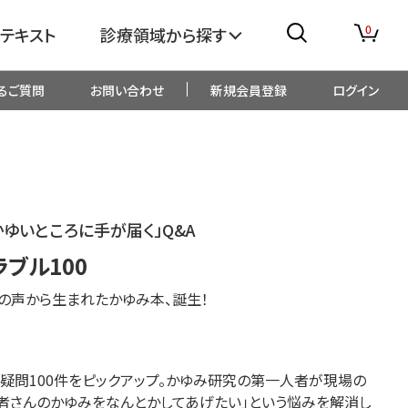
0
テキスト
診療領域から探す
るご質問
お問い合わせ
新規会員登録
ログイン
消化器
糖尿病・内分泌
整形外科
眼科
ゆいところに手が届く」Q&A
生児・小児
精神科・心療内科
ブル100
場の声から生まれたかゆみ本、誕生！
総合診療
一般内科
画像・臨床検査
薬剤
疑問100件をピックアップ。かゆみ研究の第一人者が現場の
者さんのかゆみをなんとか
してあげたい」という悩みを解消し