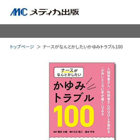
脳神経
循環器
心
トップページ
ナースがなんとかしたいかゆみトラブル100
透析・腎臓・血液浄化
泌尿
耳鼻咽喉科
皮膚・形
手術室・麻酔
ICU
感染管理・感染症
リハビ