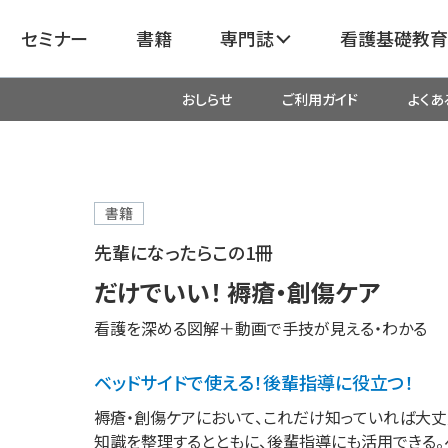
セミナー
書籍
専門誌
看護基礎教育
おしらせ
ご利用ガイド
よくあ
看護
呼吸器
臓血管
器
がん
化学療法・放射線治療・緩和ケア
書籍
先輩になったらこの1冊
成外科
産科・婦人科・周産期・助産
新
だけでいい！ 褥瘡・創傷ケア
看護を深める図解＋動画で手技が見える・わかる
救命・救急
ベッドサイドで使える！後輩指導に役立つ！
リ
栄養管理
超音波・
褥瘡・創傷ケアにおいて、これだけ知っていれば大丈
医学
知識を整理するとともに、後輩指導にも活用できる。