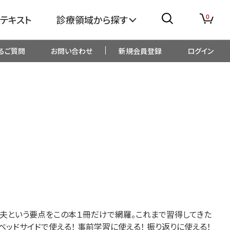
0
テキスト
診療領域から探す
るご質問
お問い合わせ
新規会員登録
ログイン
消化器
糖尿病・内分泌
整形外科
眼科
生児・小児
精神科・心療内科
総合診療
一般内科
画像・臨床検査
薬剤
夫という要点をこの本１冊だけで網羅。これまで習得してきた
ベッドサイドで使える！
事前学習に使える！ 振り返りに使える！