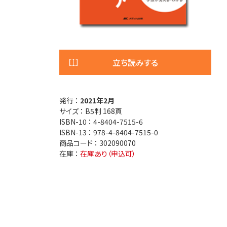
医療安全
看護管
退院調整・地域医療連携
高齢者
立ち読みする
発行 ：
2021年2月
サイズ ：
B5判 168頁
ISBN-10 ：
4-8404-7515-6
ISBN-13 ：
978-4-8404-7515-0
商品コード ：
302090070
在庫 ：
在庫あり（申込可）