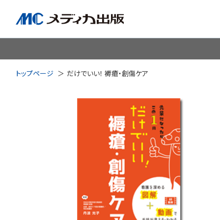
脳神経
循環器
心
トップページ
だけでいい！ 褥瘡・創傷ケア
透析・腎臓・血液浄化
泌尿
耳鼻咽喉科
皮膚・形
手術室・麻酔
ICU
感染管理・感染症
リハビ