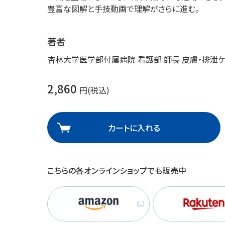
豊富な図解と手技動画で理解がさらに進む。
理
産業保健
在宅
著者
介護
杏林大学医学部付属病院 看護部 師長 皮膚・排泄
栄養
2,860
円(税込)
カートに入れる
こちらの各オンラインショップでも販売中