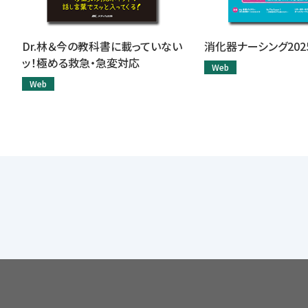
Dr.林＆今の教科書に載っていない
消化器ナーシング202
ッ！極める救急・急変対応
Web
Web