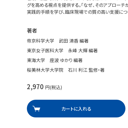
グを高める視点を提供する。「なぜ、そのアプローチ
理
産業保健
在宅
実践的手順を学び、臨床現場での質の高い支援につ
介護
著者
帝京科学大学 武田 清香 編著
栄養
東京女子医科大学 永峰 大輝 編著
東海大学 座波 ゆかり 編著
桜美林大学大学院 石川 利江 監修・著
2,970
円(税込)
カートに入れる