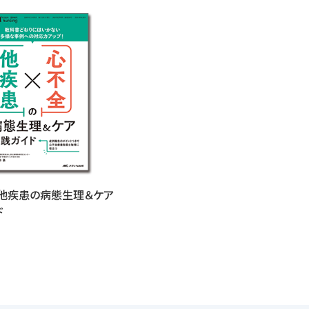
他疾患の病態生理＆ケア
ド