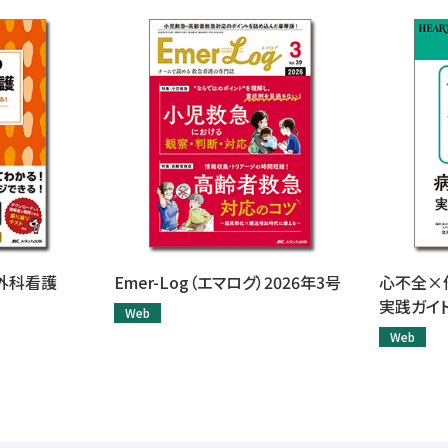
外科看護
Emer-Log（エマログ）2026年3号
心不全×
実践ガイ
Web
Web