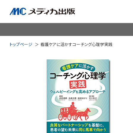
脳神経
循環器
心
トップページ
看護ケアに活かすコーチング心理学実践
透析・腎臓・血液浄化
泌尿
耳鼻咽喉科
皮膚・形
手術室・麻酔
ICU
感染管理・感染症
リハビ