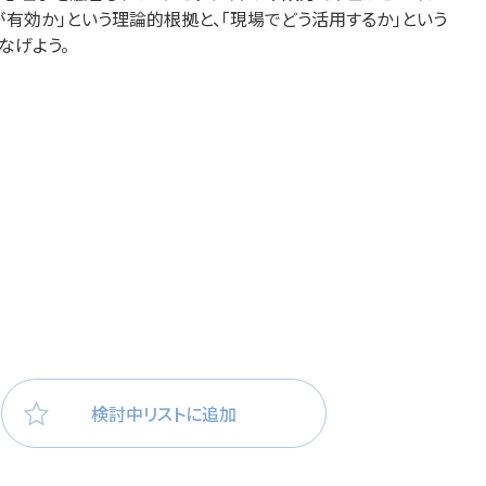
が有効か」という理論的根
拠と、「現場でどう活用するか」という
医療・看護
高齢者看護
なげよう。
検討中リストに追加