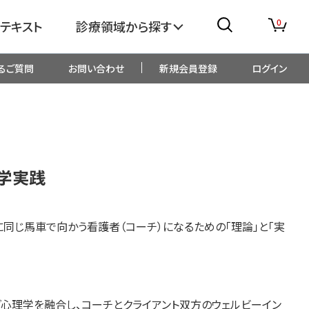
0
テキスト
診療領域から探す
るご質問
お問い合わせ
新規会員登録
ログイン
消化器
糖尿病・内分泌
整形外科
眼科
学実践
生児・小児
精神科・心療内科
同じ馬車で向かう看護者（コーチ）になるための「理論」と「実
総合診療
一般内科
画像・臨床検査
薬剤
心理学を融合し、コーチとクライアント双方のウェルビーイン