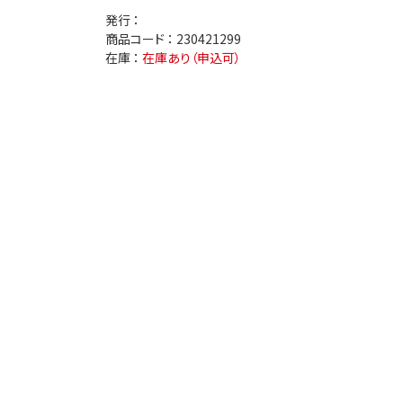
発行 ：
医療安全
看護管
商品コード ：
230421299
在庫 ：
在庫あり（申込可）
退院調整・地域医療連携
高齢者