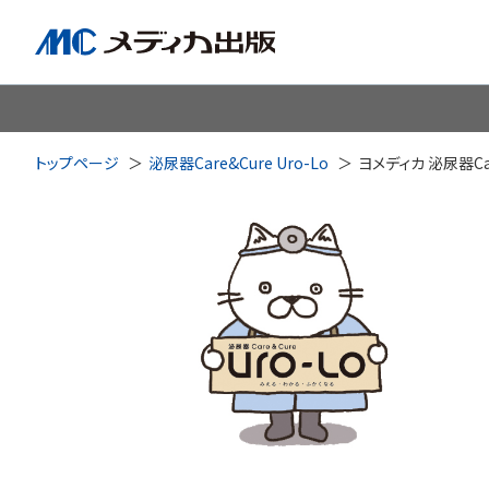
脳神経
循環器
心
トップページ
泌尿器Care&Cure Uro-Lo
ヨメディカ 泌尿器Care
透析・腎臓・血液浄化
泌尿
耳鼻咽喉科
皮膚・形
手術室・麻酔
ICU
感染管理・感染症
リハビ