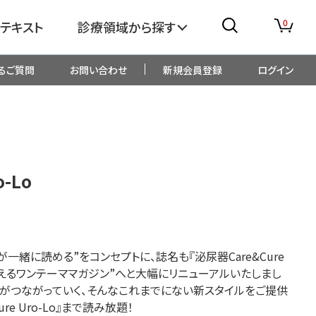
0
テキスト
診療領域から探す
るご質問
お問い合わせ
新規会員登録
ログイン
消化器
糖尿病・内分泌
整形外科
眼科
-Lo
生児・小児
精神科・心療内科
総合診療
一般内科
一緒に読める”をコンセプトに、誌名も『泌尿器Care&Cure
でみえるワンテーママガジン”へと大幅にリニューアルいたしまし
画像・臨床検査
薬剤
がつながっていく、そんなこれまでにない新スタイルをご提供
re Uro-Lo』まで読み放題！