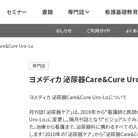
セミナー
書籍
専門誌
看護基礎教育
おしらせ
ご利用ガイド
よくあ
看護
呼吸器
臓血管
&Cure Uro-Lo
器
がん
化学療法・放射線治療・緩和ケア
専門誌
ヨメディカ 泌尿器Care&Cure Uro
成外科
産科・婦人科・周産期・助産
新
ヨメディカ 泌尿器Care&Cure Uro-Loについて
救命・救急
月刊誌「泌尿器ケア」は、2016年から“看護師と医師が
Uro-Lo』に変更し、隔月刊誌となり“ビジュアル
リ
栄養管理
超音波・
た。治療から看護まで、泌尿器科に携わるすべての人
医学
します！2010年の「泌尿器ケア」から『泌尿器Care&Cu