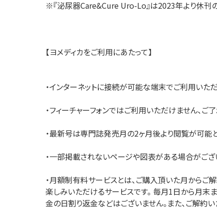
※『泌尿器Care&Cure Uro-Lo』は2023年より
理
産業保健
在宅
介護
【ヨメディカをご利用にあたって】
栄養
・インターネットに接続が可能な端末でご利用いただ
・フィーチャーフォンではご利用いただけません、ご了
・最新号は専門誌発売月の2ヶ月後より閲覧が可能と
・一部掲載されないページや図表がある場合がござい
・月額制有料サービスとは、ご購入頂いた月からご
楽しみいただけるサービスです。 毎月1日から月末
金の日割り返金などはございません。また、ご解約い