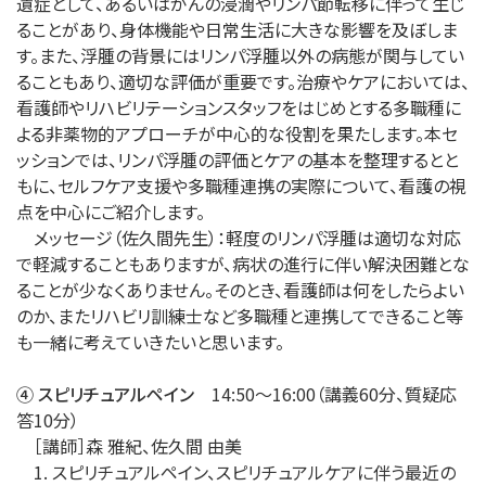
遺症として、あるいはがんの浸潤やリンパ節転移に伴って生じ
ることがあり、身体機能や日常生活に大きな影響を及ぼしま
す。また、浮腫の背景にはリンパ浮腫以外の病態が関与してい
ることもあり、適切な評価が重要です。治療やケアにおいては、
看護師やリハビリテーションスタッフをはじめとする多職種に
よる非薬物的アプローチが中心的な役割を果たします。本セ
ッションでは、リンパ浮腫の評価とケアの基本を整理するとと
もに、セルフケア支援や多職種連携の実際について、看護の視
点を中心にご紹介します。
メッセージ（佐久間先生）：軽度のリンパ浮腫は適切な対応
で軽減することもありますが、病状の進行に伴い解決困難とな
ることが少なくありません。そのとき、看護師は何をしたらよい
のか、またリハビリ訓練士など多職種と連携してできること等
も一緒に考えていきたいと思います。
④ スピリチュアルペイン
14:50～16:00（講義60分、質疑応
答10分）
［講師］森 雅紀、佐久間 由美
1. スピリチュアルペイン、スピリチュアルケアに伴う最近の