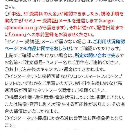
さい。
〇
「申込」と「受講料の入金」が確認できましたら、視聴手順を
案内する「セミナー 受講証」メールを送信します（kango-
s@medica.co.jpから届きます）。それに従って、配信日前まで
に「Zoom」への事前登録をお済ませください。
「セミナー 受講証」メールが届かない場合は、
ご利用状況確認
ページ
の
9.商品に関するおしらせ
にてご確認いただけます。
上記でご確認いただけない場合は、
所定の問い合わせ先
まで
お名前・ご注文番号・セミナー名とご用件をご連絡ください。
〇お申し込み後のキャンセル・返金はできかねます。
〇インターネットに接続可能なパソコン・スマートフォン・タブ
レットのいずれかをご用意いただき、Wi-Fiや有線LANなど高
速通信が可能なネットワーク環境でご視聴ください。
〇機器の仕様・通信環境・電波状況によっては、視聴できない、
または映像・音声に乱れが発生する可能性があります。その場
合の補償はいたしかねます。
〇インターネット接続にかかる通信費等はお客様負担となり
ます。