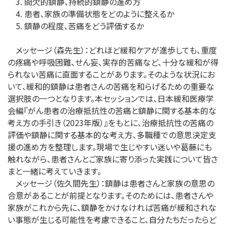
3. 間欠的鎮静、持続的鎮静の進め方
4. 患者、家族の準備状態をどのように整えるか
5. 鎮静の程度、苦痛をどう評価するか
メッセージ（森先生）：どれほど緩和ケアが進歩しても、重度
の疼痛や呼吸困難、せん妄、実存的苦痛など、十分な緩和が得
られない苦痛に直面することがあります。そのような状況にお
いて、緩和的鎮静は患者さんの苦痛を和らげるための重要な
選択肢の一つとなります。本セッションでは、日本緩和医療学
会編『がん患者の治療抵抗性の苦痛と鎮静に関する基本的な
考え方の手引き（2023年版）』をもとに、治療抵抗性の苦痛の
評価や鎮静に関する基本的な考え方、多職種での意思決定支
援の進め方を整理します。現場で生じやすい迷いや葛藤にも
触れながら、患者さんとご家族に寄り添った実践について皆さ
まと一緒に考えていきます。
メッセージ（佐久間先生）：鎮静は患者さんと家族の意思の
合意があることが前提となります。そのためには、患者さんや
家族がこれから先に、鎮静をかけなければ苦痛が緩和されな
い事態が生じる可能性を考慮できること、自分たちだったらど