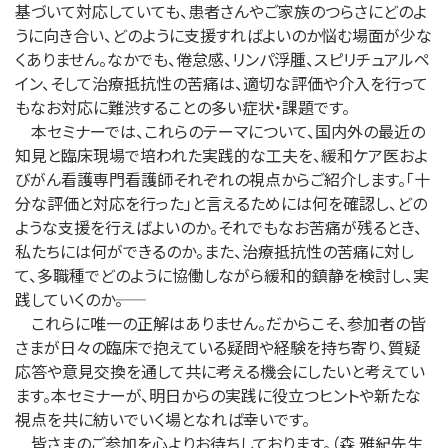
基づいて対応していても、患者さんやご家族のつらさにどのよ
うに向き合い、どのように支援すればよいのか悩む場面が少な
くありません。なかでも、倦怠感、リンパ浮腫、スピリチュアルペ
イン、そして治療抵抗性の苦痛は、適切な評価や介入を行って
もなお対応に難渋することの多い症状・課題です。
本セミナーでは、これらのテーマについて、国内外の最近の
知見と臨床現場で培われた実践的な工夫を、緩和ケア医およ
びがん看護専門看護師それぞれの視点からご紹介します。「十
分な評価と対応を行った」と言えるためには何を確認し、どの
ような支援を行えばよいのか。それでもなお苦痛が残るとき、
私たちには何ができるのか。また、治療抵抗性の苦痛に対し
て、多職種でどのように協働しながら緩和的鎮静を検討し、実
践していくのか――。
これらに唯一の正解はありません。だからこそ、参加者の皆
さまが日々の臨床で抱えている疑問や経験を持ち寄り、質疑
応答や意見交換を通して共に考える機会にしたいと考えてい
ます。本セミナーが、明日からの実践に役立つヒントや新たな
視点を共に紡いでいく場となれば幸いです。
皆さまのご参加を心よりお待ちしております。（森 雅紀先生