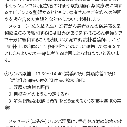
本セッションでは、倦怠感の評価や病態理解、薬物療法に関す
るエビデンスを整理するとともに、患者さんやご家族への説明
や支援を含めた実践的な対応について検討します。
メッセージ（佐久間先生）：進行がん患者さんの倦怠感を薬
物療法のみで緩和するには限界があります。もちろん看護ケア
で十分に緩和することも難しい状況です。病棟看護師、リハビ
リ訓練士、医師などと、多職種でどのように連携して患者をケ
アしたらよいのか一緒に考える時間にとなればよいと思いま
す。
③ リンパ浮腫
13:30～14:40（講義60分、質疑応答10分）
［講師］森 雅紀、佐久間 由美、鈴木 和代
1. 浮腫の病態と評価
2. 目標をどのように設定するか
3. 解決困難な状態で希望をどう支えるか（多職種連携の実
際）
メッセージ（森先生）：リンパ浮腫は、手術や放射線治療の後