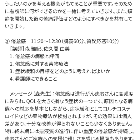
うしたいのかを考える機会がもてることが重要です。そのため
に看護師に何ができるのかを一緒に考えていきます。また、鎮
静を開始した後の苦痛評価はどのようにすべきかを共有して
いきます。
② 倦怠感
11:20～12:30（講義60分、質疑応答10分）
［講師］森 雅紀、佐久間 由美
1. 倦怠感の病態と評価
2. 倦怠感に対する薬物療法
3. 症状緩和の目標をどのように考えればよいか
4. 看護師にできること
メッセージ（森先生）：倦怠感は進行がん患者さんに高頻度
にみられ、QOLを大きく損なう症状の一つです。原因となる病
態への対応を基本としながら、症状緩和としてコルチコステ
ロイドなどの薬物療法が検討されますが、その効果には個人
差があり、十分な改善が得られないことも少なくありません。
特に終末期には悪液質の進行に伴い重度の倦怠感が持続し、
患者さんやご家族への支援に難しさを感じる場面もあります。