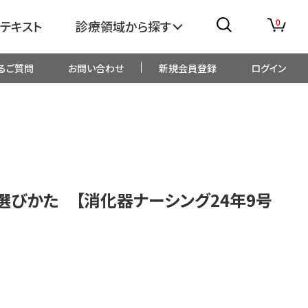
0
テキスト
診療領域から探す
るご質問
お問い合わせ
新規会員登録
ログイン
消化器
糖尿病・内分泌
整形外科
眼科
生児・小児
精神科・心療内科
びかた 【消化器ナーシング24年9号
総合診療
一般内科
画像・臨床検査
薬剤