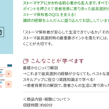
ストーマケアにかかわる初心者から玄人まで、すべ
理
産業保健
在宅
ポイントを押さえて患者背景に寄り添った装具選択
ストーマ保有者のQOLを支える！
講師の経験をふんだんに盛り込んでお話ししていま
介護
「ストーマ保有者が安心して生活できているか」「その
ストーマ装具選択時の最重要ポイントを満たすには
栄養
くことが大切です。
基礎からじっくり解説
→これまで装具選択の経験が少なくても、ベストな
スキルアップに役立つ実践知識まで学べる！
→患者背景別の解説で、患者さんの生活に寄り添っ
＜商品内容・視聴について＞
収録時間：約60分