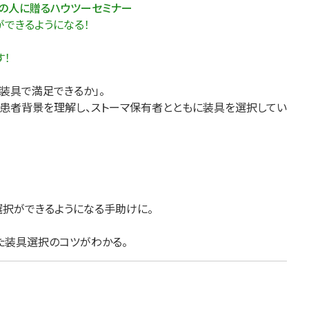
ての人に贈るハウツーセミナー
医療・看護
高齢者看護
ができるようになる！
す！
装具で満足できるか」。
、患者背景を理解し、ストーマ保有者とともに装具を選択してい
選択ができるようになる手助けに。
た装具選択のコツがわかる。