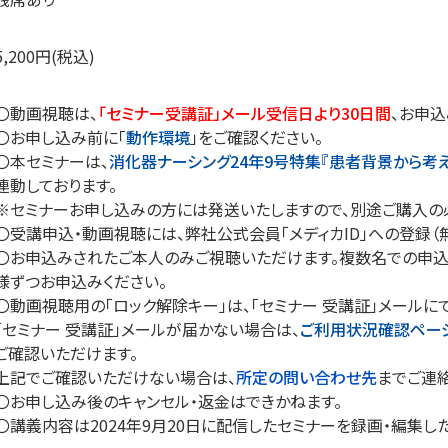
5,200円(税込)
〇動画視聴は、
「セミナー受講証」メール受信日より30日間
、お申込
〇お申し込み前に「
動作環境
」をご確認ください。
〇本セミナーは、
消化器ナーシング24年9号特集『患者背景から考え
連動しております。
※セミナーお申し込みの方には発送いたしますので、別途ご購入の
〇受講申込・動画視聴には、弊社公式会員「メディカID」への登録（
〇お申込みされたご本人のみご視聴いただけます。複数名での申込
様ずつお申込みください。
〇動画視聴用の「ロック解除キー」は、「セミナー 受講証」メールに
「セミナー 受講証」メールが届かない場合は、
ご利用状況確認ペー
ご確認いただけます。
上記でご確認いただけない場合は、
所定の問い合わせ先
までご連絡
〇お申し込み後のキャンセル・返金はできかねます。
〇講義内容は2024年9月20日に配信したセミナーを録画・編集し