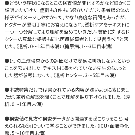
●どういう症状になるとこの検査値が変化するかなど細かくご
説明いただけた。症例も３件もご紹介いただき、患者様の体の
様子がイメージしやすかった。かなり高度な質問もあったが、
ドクターが懇切丁寧にお答えになられ、透析ケアをテキストに
一つ一つ分解してより理解を深めていきたい。質問に対するド
クターの真摯な姿勢も同じ医療従事者として見習うべきと感
じた。（透析、0～1年目未満）（糖尿病、1～3年目未満）
●1つの血液検査からの評価だけで安易に判断しない、という
ことを思い出した。テキストに書かれていない先生のちょっと
した話が参考になった。（透析センター、3～5年目未満）
●本誌特集だけでは書かれている内容が浅いように感じまし
たが、筆者の解説を聞くことで理解を掘り下げられました。（透
析、0～1年目未満）
●検査値の見方や検査データから関連する起こりうること、考
えられる状況について学ぶことができました。（ICU・血液浄化
部、5～10年目未満）