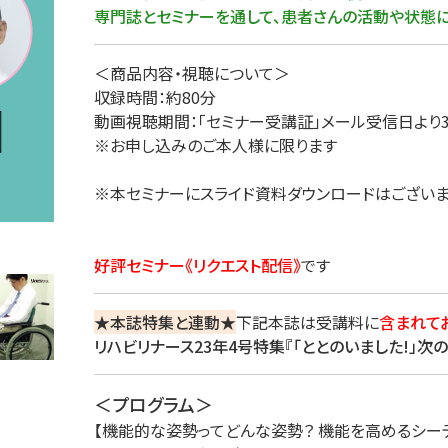
専門誌とセミナーを通して、患者さんの活動や状態に
理
産業保健
在宅
＜商品内容・視聴について＞
介護
収録時間：約80分
動画視聴期間：「セミナー受講証」メール受信日より
※お申し込みのご本人様に限ります
栄養
※本セミナーにスライド資料ダウンロードはござい
好評セミナー《リクエスト配信》
です
★本誌特集と連動★
下記本誌は受講料に
含まれて
リハビリナース23年4号特集『「ととのいました!」
＜プログラム＞
【機能的な姿勢ってどんな姿勢？ 機能を高めるシー