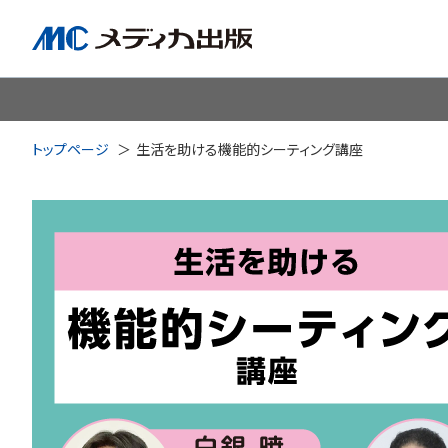
脳神経
循環器
心
トップページ
生活を助ける機能的シーティング講座
透析・腎臓・血液浄化
泌尿
耳鼻咽喉科
皮膚・形
手術室・麻酔
ICU
感染管理・感染症
リハビ