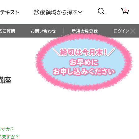
0
テキスト
診療領域から探す
るご質問
お問い合わせ
新規会員登録
ログイン
消化器
糖尿病・内分泌
整形外科
眼科
講座
生児・小児
精神科・心療内科
総合診療
一般内科
画像・臨床検査
薬剤
すか？
いますか？