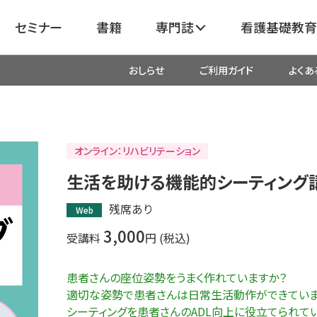
セミナー
書籍
専門誌
看護基礎教育
おしらせ
ご利用ガイド
よくあ
看護
呼吸器
臓血管
器
がん
化学療法・放射線治療・緩和ケア
オンライン：リハビリテーション
生活を助ける機能的シーティング
成外科
産科・婦人科・周産期・助産
新
残席あり
Web
3,000
受講料
円 (税込)
救命・救急
患者さんの座位姿勢をうまく作れていますか？
リ
栄養管理
超音波・
適切な姿勢で患者さんは日常生活動作ができていま
医学
シーティングを患者さんのADL向上に役立てられて