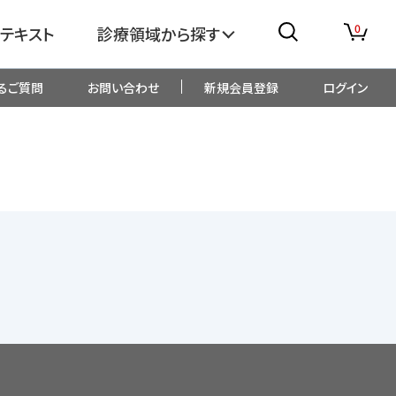
0
テキスト
診療領域から探す
るご質問
お問い合わせ
新規会員登録
ログイン
消化器
糖尿病・内分泌
整形外科
眼科
生児・小児
精神科・心療内科
総合診療
一般内科
画像・臨床検査
薬剤