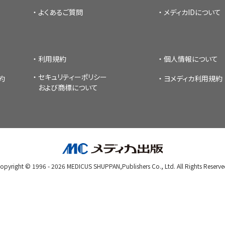
よくあるご質問
メディカIDについて
理
産業保健
在宅
介護
利用規約
個人情報について
セキュリティーポリシー
栄養
約
ヨメディカ利用規約
および商標について
opyright © 1996 -
2026
MEDICUS SHUPPAN,Publishers Co., Ltd.
All Rights Reserve