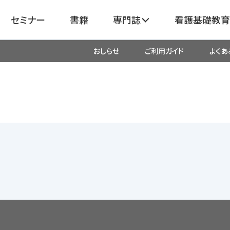
セミナー
書籍
専門誌
看護基礎教育
おしらせ
ご利用ガイド
よくあ
看護
呼吸器
臓血管
器
がん
化学療法・放射線治療・緩和ケア
成外科
産科・婦人科・周産期・助産
新
救命・救急
リ
栄養管理
超音波・
医学