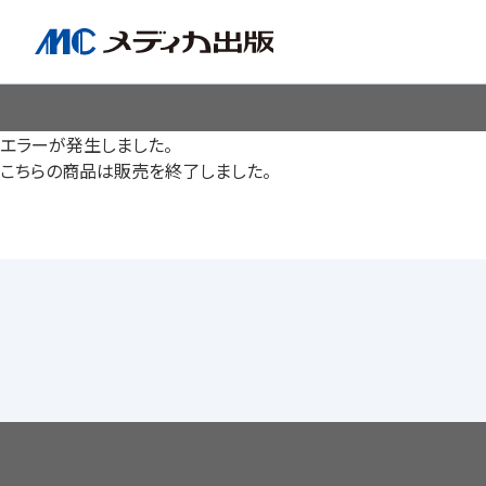
エラーが発生しました。
脳神経
循環器
心
こちらの商品は販売を終了しました。
透析・腎臓・血液浄化
泌尿
耳鼻咽喉科
皮膚・形
手術室・麻酔
ICU
感染管理・感染症
リハビ