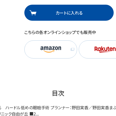
理
産業保健
在宅
カートに入れる
介護
こちらの各オンラインショップでも販売中
栄養
目次
きる ハードル低めの眼瞼手術 プランナー：野田実香／野田実香まぶ
ック自由が丘 ■2...