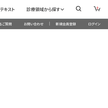
0
テキスト
診療領域から探す
るご質問
お問い合わせ
新規会員登録
ログイン
消化器
糖尿病・内分泌
整形外科
眼科
生児・小児
精神科・心療内科
総合診療
一般内科
画像・臨床検査
薬剤