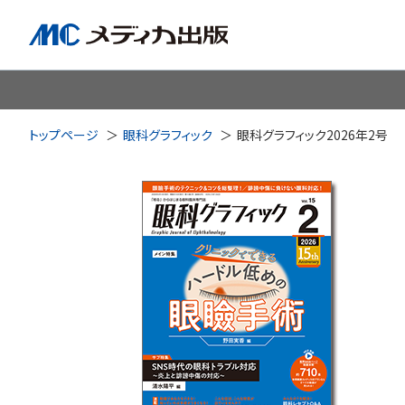
脳神経
循環器
心
トップページ
眼科グラフィック
眼科グラフィック2026年2号
透析・腎臓・血液浄化
泌尿
耳鼻咽喉科
皮膚・形
手術室・麻酔
ICU
感染管理・感染症
リハビ