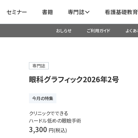
セミナー
書籍
専門誌
看護基礎教育
おしらせ
ご利用ガイド
よくあ
看護
呼吸器
臓血管
器
がん
化学療法・放射線治療・緩和ケア
専門誌
眼科グラフィック2026年2号
成外科
産科・婦人科・周産期・助産
新
今月の特集
救命・救急
クリニックでできる
ハードル低めの眼瞼手術
リ
栄養管理
超音波・
3,300
円(税込)
医学