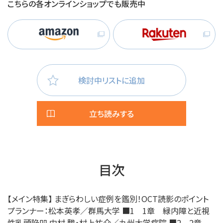
こちらの各オンラインショップでも販売中
検討中リストに追加
立ち読みする
目次
【メイン特集】 まぎらわしい症例を鑑別！OCT読影のポイント
プランナー：松本英孝／群馬大学 ■1 1章 緑内障と近視
性乳頭陥凹 中村 駿・村上祐介／九州大学病院 ■2 2章...