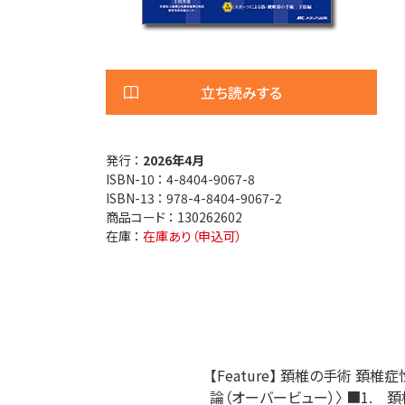
医療安全
看護管
退院調整・地域医療連携
高齢者
立ち読みする
発行 ：
2026年4月
ISBN-10 ：
4-8404-9067-8
ISBN-13 ：
978-4-8404-9067-2
商品コード ：
130262602
在庫 ：
在庫あり（申込可）
【Feature】 頚椎の手術
論（オーバービュー）〉 ■1. 頚椎