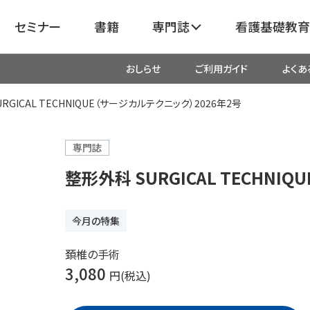
セミナー
書籍
専門誌
看護基礎教育
おしらせ
ご利用ガイド
よくあ
看護
呼吸器
臓血管
RGICAL TECHNIQUE（サージカルテクニック）2026年2号
器
がん
化学療法・放射線治療・緩和ケア
専門誌
整形外科 SURGICAL TECHNI
成外科
産科・婦人科・周産期・助産
新
今月の特集
救命・救急
頚椎の手術
3,080
円(税込)
リ
栄養管理
超音波・
医学