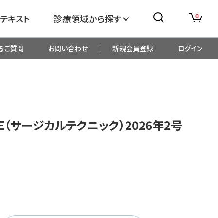
0
テキスト
診療領域から探す
るご質問
お問い合わせ
新規会員登録
ログイン
消化器
糖尿病・内分泌
整形外科
眼科
QUE（サージカルテクニック）2026年2号
生児・小児
精神科・心療内科
総合診療
一般内科
画像・臨床検査
薬剤