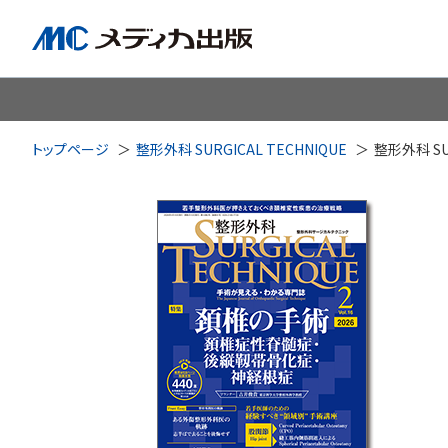
脳神経
循環器
心
トップページ
整形外科 SURGICAL TECHNIQUE
整形外科 SU
透析・腎臓・血液浄化
泌尿
耳鼻咽喉科
皮膚・形
手術室・麻酔
ICU
感染管理・感染症
リハビ