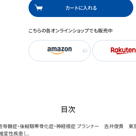
カートに入れる
理
産業保健
在宅
介護
こちらの各オンラインショップでも販売中
栄養
目次
 頚椎症性脊髄症・後縦靱帯骨化症・神経根症 プランナー 吉井俊貴 
変性疾患（...