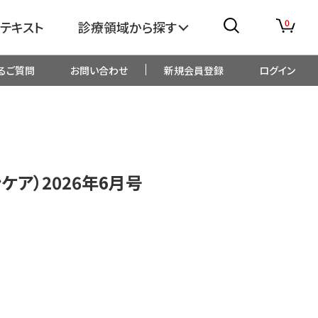
0
テキスト
診療領域から探す
るご質問
お問い合わせ
新規会員登録
ログイン
消化器
糖尿病・内分泌
整形外科
眼科
ョンケア）2026年6月号
生児・小児
精神科・心療内科
総合診療
一般内科
画像・臨床検査
薬剤