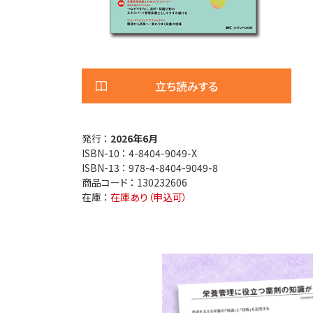
医療安全
看護管
退院調整・地域医療連携
高齢者
立ち読みする
発行 ：
2026年6月
ISBN-10 ：
4-8404-9049-X
ISBN-13 ：
978-4-8404-9049-8
商品コード ：
130232606
在庫 ：
在庫あり（申込可）