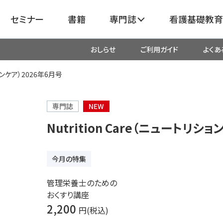
セミナー
書籍
専門誌
看護基礎教育
おしらせ
ご利用ガイド
よくあ
看護
呼吸器
臓血管
ションケア）2026年6月号
器
がん
化学療法・放射線治療・緩和ケア
専門誌
NEW
Nutrition Care（ニュートリシ
成外科
産科・婦人科・周産期・助産
新
今月の特集
救命・救急
管理栄養士のための
おくすり講座
リ
栄養管理
超音波・
2,200
円(税込)
医学