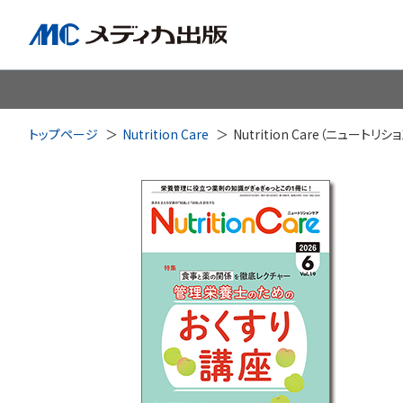
脳神経
循環器
心
トップページ
Nutrition Care
Nutrition Care（ニュートリ
透析・腎臓・血液浄化
泌尿
耳鼻咽喉科
皮膚・形
手術室・麻酔
ICU
感染管理・感染症
リハビ