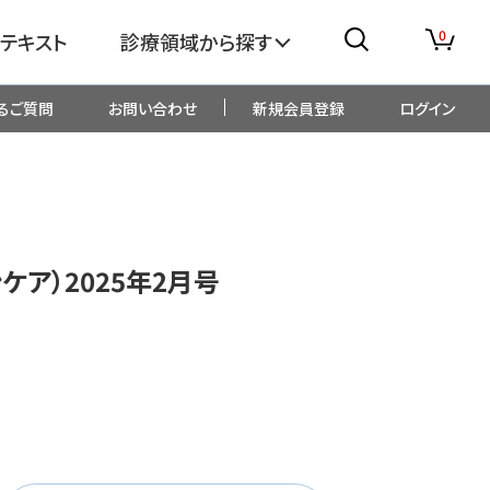
0
テキスト
診療領域から探す
るご質問
お問い合わせ
新規会員登録
ログイン
消化器
糖尿病・内分泌
整形外科
眼科
ョンケア）2025年2月号
生児・小児
精神科・心療内科
総合診療
一般内科
画像・臨床検査
薬剤