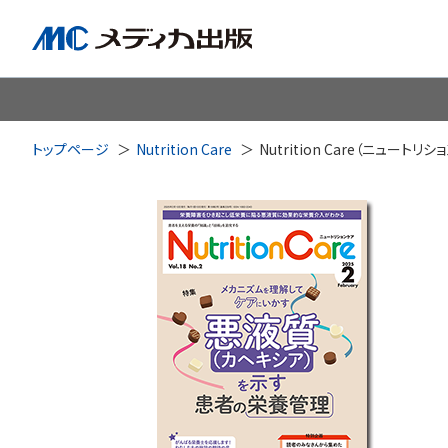
脳神経
循環器
心
トップページ
Nutrition Care
Nutrition Care（ニュートリ
透析・腎臓・血液浄化
泌尿
耳鼻咽喉科
皮膚・形
手術室・麻酔
ICU
感染管理・感染症
リハビ