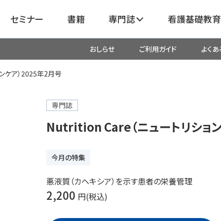
セミナー
書籍
専門誌
看護基礎教育
おしらせ
ご利用ガイド
よくあ
看護
呼吸器
臓血管
ションケア）2025年2月号
器
がん
化学療法・放射線治療・緩和ケア
専門誌
Nutrition Care（ニュートリシ
成外科
産科・婦人科・周産期・助産
新
今月の特集
救命・救急
悪液質（カヘキシア）を示す患者の栄養管理
2,200
円(税込)
リ
栄養管理
超音波・
医学