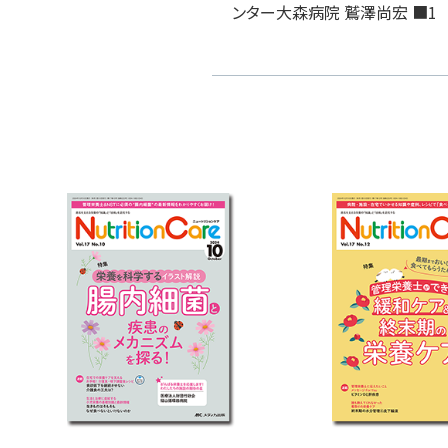
ンター大森病院 鷲澤尚宏 ■1 