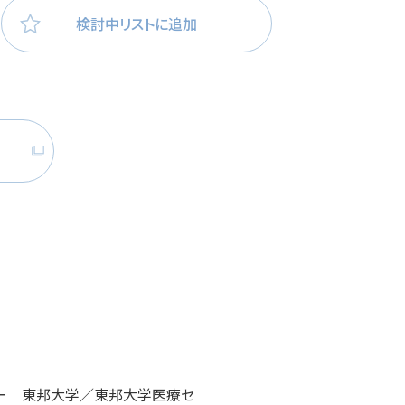
検討中リストに追加
医療・看護
高齢者看護
ンナー 東邦大学／東邦大学医療セ