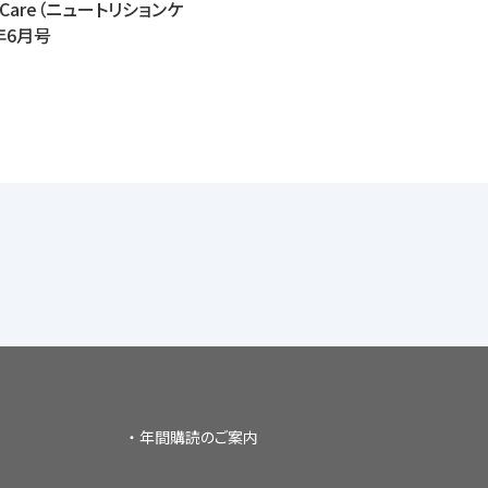
ionCare（ニュートリションケ
5年6月号
年間購読のご案内