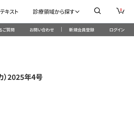
0
テキスト
診療領域から探す
るご質問
お問い合わせ
新規会員登録
ログイン
消化器
糖尿病・内分泌
整形外科
眼科
カ）2025年4号
生児・小児
精神科・心療内科
総合診療
一般内科
画像・臨床検査
薬剤