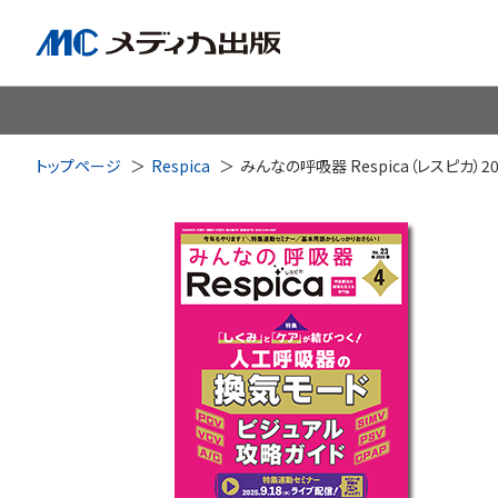
脳神経
循環器
心
トップページ
Respica
みんなの呼吸器 Respica（レスピカ）2
透析・腎臓・血液浄化
泌尿
耳鼻咽喉科
皮膚・形
手術室・麻酔
ICU
感染管理・感染症
リハビ