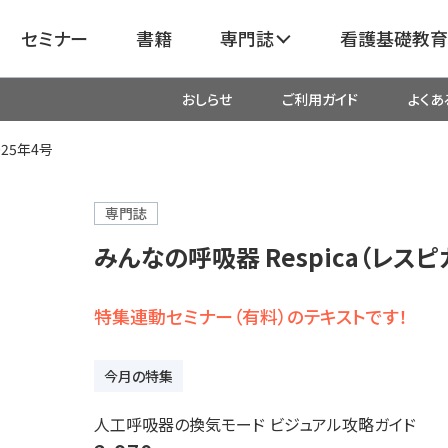
セミナー
書籍
専門誌
看護基礎教育
おしらせ
ご利用ガイド
よくあ
看護
呼吸器
臓血管
025年4号
器
がん
化学療法・放射線治療・緩和ケア
専門誌
みんなの呼吸器 Respica（レスピ
成外科
産科・婦人科・周産期・助産
新
特集連動セミナー（有料）のテキストです！
救命・救急
今月の特集
リ
栄養管理
超音波・
人工呼吸器の換気モード ビジュアル攻略ガイド
医学