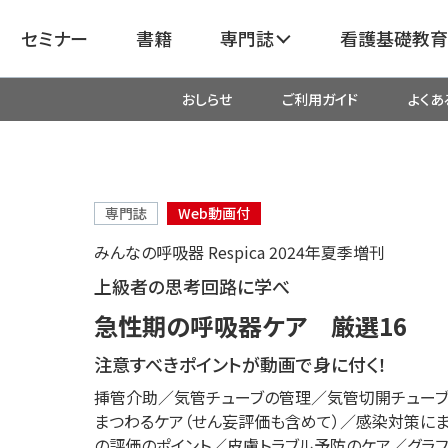
セミナー
書籍
専門誌
看護基礎教育
おしらせ
ご利用ガイド
よくあ
看護
呼吸器
臓血管
器
がん
化学療法・放射線治療・緩和ケア
専門誌
Web動画付
みんなの呼吸器 Respica 2024年夏季増刊
成外科
産科・婦人科・周産期・助産
新
上級者の思考回路に学べ
急性期の呼吸器ケア 厳選16
救命・救急
注意すべきポイントが動画で身に付く！
挿管介助／気管チューブの管理／気管切開チュー
リ
栄養管理
超音波・
まつわるケア（せん妄評価も含めて）／感染対策にま
医学
の評価のポイント／皮膚トラブル予防のケア／グラ