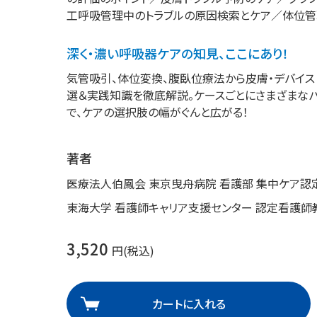
工呼吸管理中のトラブルの原因検索とケア／体位管理
理
産業保健
在宅
深く・濃い呼吸器ケアの知見、ここにあり！
介護
気管吸引、体位変換、腹臥位療法から皮膚・デバイス
選＆実践知識を徹底解説。ケースごとにさまざまな
栄養
で、ケアの選択肢の幅がぐんと広がる！
著者
医療法人伯鳳会 東京曳舟病院 看護部 集中ケア認
東海大学 看護師キャリア支援センター 認定看護師
3,520
円(税込)
カートに入れる