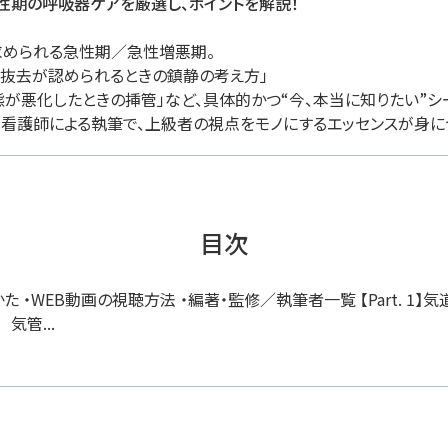
性期の呼吸器ケアを厳選し、ポイントを解説！
められる急性期／急性増悪期。
己抜去が認められるときの鎮静の考え方」
状態が悪化したときの挿管」など、具体的かつ“今、本当に知りたい”シ
看護師による執筆で、上級者の視点をモノにするエッセンスが身に
目次
た ・WEB動画の視聴方法 ・編著・監修／執筆者一覧 【Part. 1
気管...