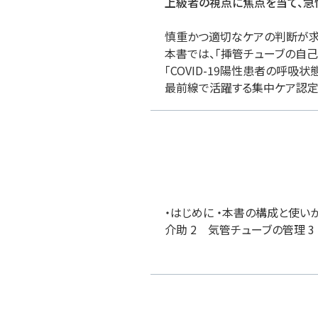
上級者の視点に焦点を当て、急
慎重かつ適切なケアの判断が求
本書では、「挿管チューブの自
「COVID-19陽性患者の呼吸
最前線で活躍する集中ケア認定
・はじめに ・本書の構成と使いか
介助 2 気管チューブの管理 3 