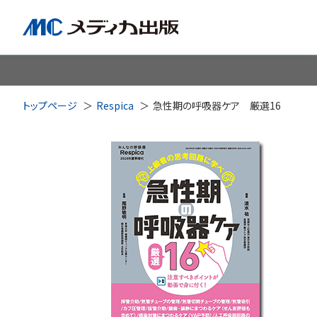
脳神経
循環器
心
トップページ
Respica
急性期の呼吸器ケア 厳選16
透析・腎臓・血液浄化
泌尿
耳鼻咽喉科
皮膚・形
手術室・麻酔
ICU
感染管理・感染症
リハビ