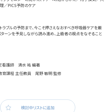
／PICS予防のケア
医療・看護
高齢者看護
トラブルの予防まで、今こそ押さえなおすべき呼吸器ケアを厳
パターンを予見しながら読み
進め、上級者の視点をなぞること
定看護師 清水 祐 編著
教育課程 主任教員 尾野 敏明 監修
検討中リストに追加