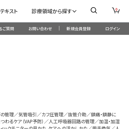
0
テキスト
診療領域から探す
るご質問
お問い合わせ
新規会員登録
ログイン
消化器
糖尿病・内分泌
整形外科
眼科
生児・小児
精神科・心療内科
総合診療
一般内科
ブの管理／気管吸引／カフ圧管理／抜管介助／鎮痛・鎮静に
画像・臨床検査
薬剤
つわるケア（VAP予防）／人工呼吸器回路の管理／加温・加湿
フィックモニターの見かた、ケアへの活かしかた／用手換気／人