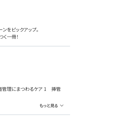
ーンをピックアップ。
つく一冊！
】気道管理にまつわるケア 1 挿管
もっと見る