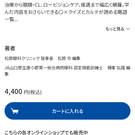
治療から眼鏡・CL、ロービジョンケア、接遇まで幅広く網羅。学
んだ内容をおさらいできる〇×クイズとカルテが読める略語
一覧
もっと見る
著者
松原眼科クリニック 理事長 松原 令 編集
JA山口厚生連小郡第一総合病院眼科 認定視能訓練士 横峯 弘隆 編
集
4,400
円(税込)
カートに入れる
こちらの各オンラインショップでも販売中