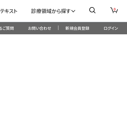
0
テキスト
診療領域から探す
るご質問
お問い合わせ
新規会員登録
ログイン
消化器
糖尿病・内分泌
整形外科
眼科
生児・小児
精神科・心療内科
総合診療
一般内科
画像・臨床検査
薬剤