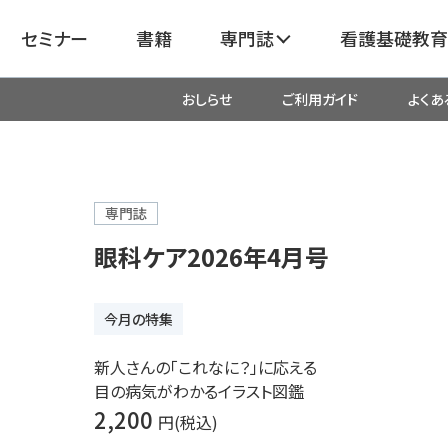
セミナー
書籍
専門誌
看護基礎教育
おしらせ
ご利用ガイド
よくあ
看護
呼吸器
臓血管
器
がん
化学療法・放射線治療・緩和ケア
専門誌
眼科ケア2026年4月号
成外科
産科・婦人科・周産期・助産
新
今月の特集
救命・救急
新人さんの「これなに？」に応える
目の病気がわかるイラスト図鑑
リ
栄養管理
超音波・
2,200
円(税込)
医学