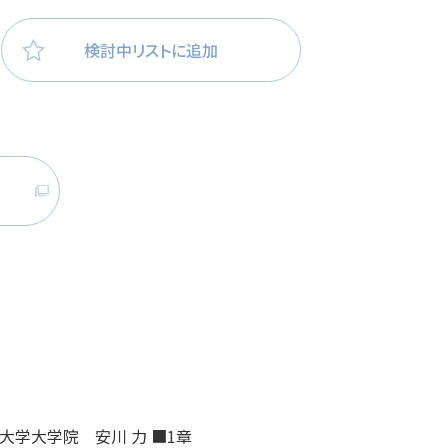
医療・看護
高齢者看護
検討中リストに追加
立大学大学院 安川 力 ■1章