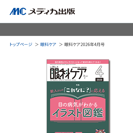
脳神経
循環器
心
トップページ
眼科ケア
眼科ケア2026年4月号
透析・腎臓・血液浄化
泌尿
耳鼻咽喉科
皮膚・形
手術室・麻酔
ICU
感染管理・感染症
リハビ