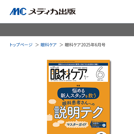
脳神経
循環器
心
トップページ
眼科ケア
眼科ケア2025年6月号
透析・腎臓・血液浄化
泌尿
耳鼻咽喉科
皮膚・形
手術室・麻酔
ICU
感染管理・感染症
リハビ