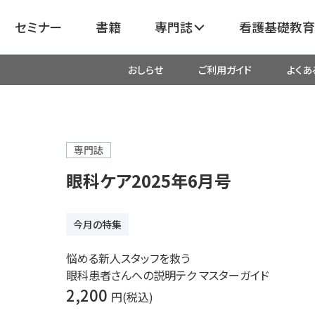
セミナー
書籍
専門誌
看護基礎教育
おしらせ
ご利用ガイド
よくあ
看護
呼吸器
臓血管
器
がん
化学療法・放射線治療・緩和ケア
専門誌
眼科ケア2025年6月号
成外科
産科・婦人科・周産期・助産
新
今月の特集
救命・救急
悩める新人スタッフを救う
眼科患者さんへの説明テク マスターガイド
リ
栄養管理
超音波・
2,200
円(税込)
医学