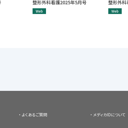
号
整形外科看護2025年5月号
整形外科看
Web
Web
よくあるご質問
メディカIDについて