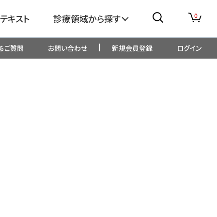
0
テキスト
診療領域から探す
るご質問
お問い合わせ
新規会員登録
ログイン
消化器
糖尿病・内分泌
整形外科
眼科
生児・小児
精神科・心療内科
総合診療
一般内科
画像・臨床検査
薬剤