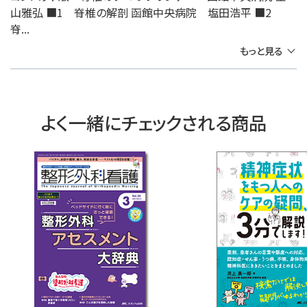
山雅弘 ■1 脊椎の解剖 函館中央病院 塩田浩平 ■2
脊...
もっと見る
よく一緒にチェックされる商品