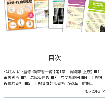
目次
・はじめに ・監修・執筆者一覧 【第1章 肩関節・上腕】 ■1
鎖骨骨折 ■2 肩腱板断裂 ■3 肩関節脱臼 ■4 上腕骨
近位端骨折 ■5 上腕骨骨幹部骨折 【第2章 肘関...
もっと見る