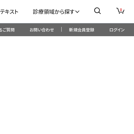
0
テキスト
診療領域から探す
るご質問
お問い合わせ
新規会員登録
ログイン
消化器
糖尿病・内分泌
整形外科
眼科
生児・小児
精神科・心療内科
総合診療
一般内科
画像・臨床検査
薬剤