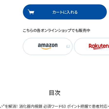
理
産業保健
在宅
カートに入れる
介護
こちらの各オンラインショップでも販売中
栄養
目次
ない”を解消！ 消化器内視鏡 必須ワード63 ポイント把握で患者対