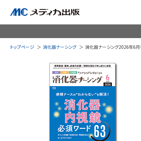
脳神経
循環器
心
トップページ
消化器ナーシング
消化器ナーシング2026年6月
透析・腎臓・血液浄化
泌尿
耳鼻咽喉科
皮膚・形
手術室・麻酔
ICU
感染管理・感染症
リハビ