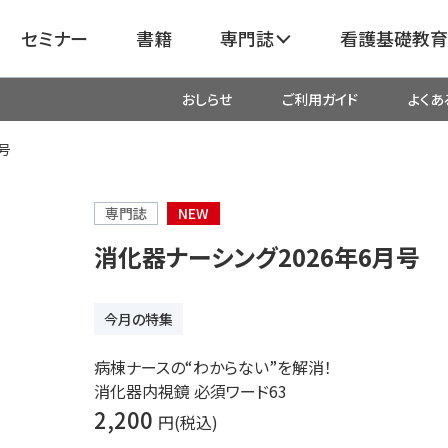
セミナー
書籍
専門誌
看護基礎教育
おしらせ
ご利用ガイド
よくあ
看護
呼吸器
臓血管
号
器
がん
化学療法・放射線治療・緩和ケア
専門誌
NEW
消化器ナーシング2026年6月号
成外科
産科・婦人科・周産期・助産
新
今月の特集
救命・救急
病棟ナースの“わからない”を解消！
消化器内視鏡 必須ワード63
リ
栄養管理
超音波・
2,200
円(税込)
医学